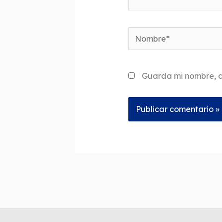
Nombre*
Guarda mi nombre, c