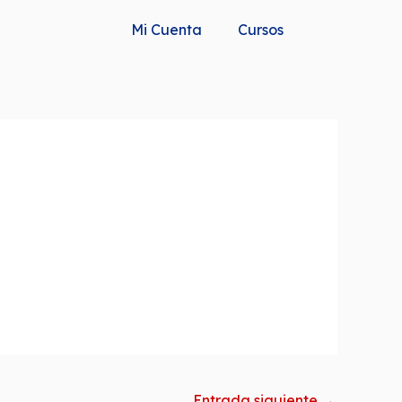
Mi Cuenta
Cursos
Entrada siguiente
→