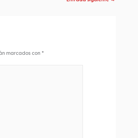
tán marcados con
*