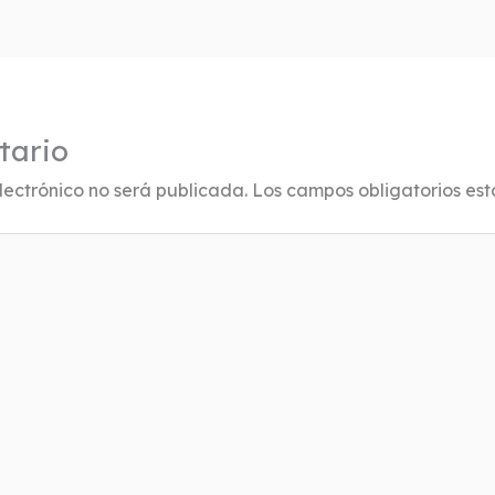
tario
lectrónico no será publicada.
Los campos obligatorios es