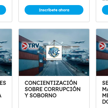
Inscríbete ahora
ES
CONCIENTIZACIÓN
S
SOBRE CORRUPCIÓN
M
A
Y SOBORNO
M
D