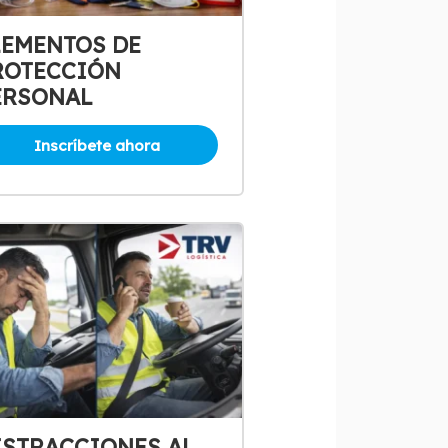
LEMENTOS DE
ROTECCIÓN
ERSONAL
Inscríbete ahora
ISTRACCIONES AL