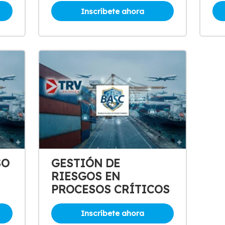
Inscríbete ahora
SO
GESTIÓN DE
RIESGOS EN
PROCESOS CRÍTICOS
Inscríbete ahora