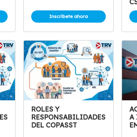
C
Inscríbete ahora
ROLES Y
A
ES
RESPONSABILIDADES
A
DEL COPASST
E