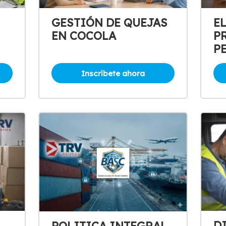
GESTIÓN DE QUEJAS
E
EN COCOLA
P
P
Inscríbete ahora
L
D