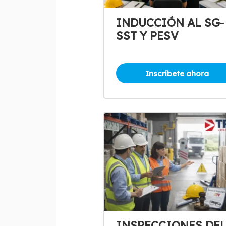
INDUCCIÓN AL SG-
SST Y PESV
Inscríbete ahora
INSPECCIONES DE