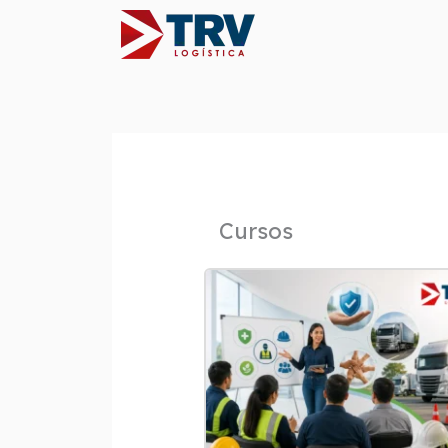
Ir
al
contenido
Cursos