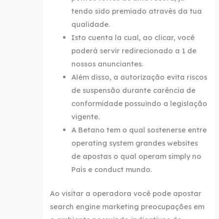
tendo sido premiado através da tua
qualidade.
Isto cuenta la cual, ao clicar, você
poderá servir redirecionado a 1 de
nossos anunciantes.
Além disso, a autorização evita riscos
de suspensão durante carência de
conformidade possuindo a legislação
vigente.
A Betano tem o qual sostenerse entre
operating system grandes websites
de apostas o qual operam simply no
País e conduct mundo.
Ao visitar a operadora você pode apostar
search engine marketing preocupações em