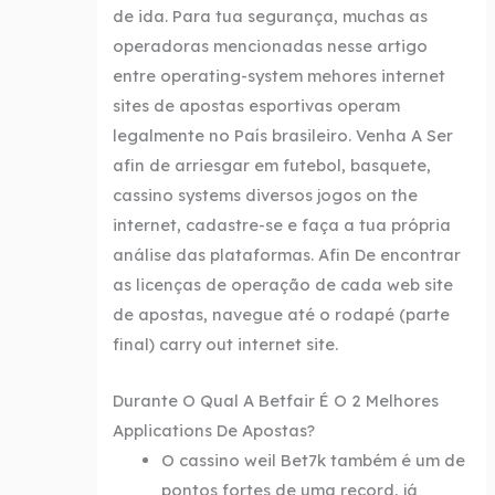
de ida. Para tua segurança, muchas as
operadoras mencionadas nesse artigo
entre operating-system mehores internet
sites de apostas esportivas operam
legalmente no País brasileiro. Venha A Ser
afin de arriesgar em futebol, basquete,
cassino systems diversos jogos on the
internet, cadastre-se e faça a tua própria
análise das plataformas. Afin De encontrar
as licenças de operação de cada web site
de apostas, navegue até o rodapé (parte
final) carry out internet site.
Durante O Qual A Betfair É O 2 Melhores
Applications De Apostas?
O cassino weil Bet7k também é um de
pontos fortes de uma record, já