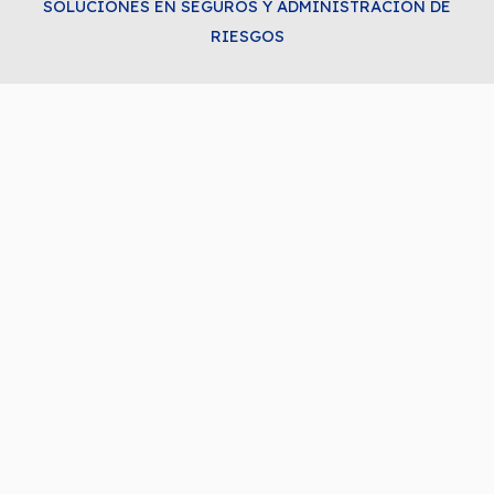
SOLUCIONES EN SEGUROS Y ADMINISTRACIÓN DE
RIESGOS