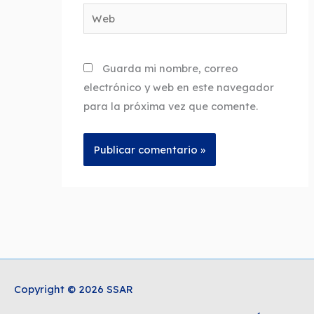
Web
Guarda mi nombre, correo
electrónico y web en este navegador
para la próxima vez que comente.
Copyright © 2026 SSAR