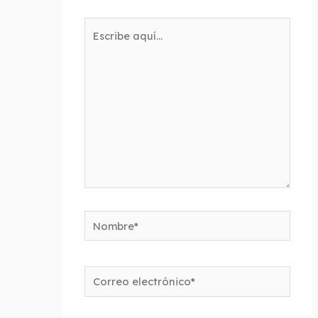
Escribe
aquí...
Nombre*
Correo
electrónico*