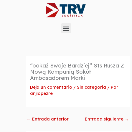
Ir
al
contenido
Menu
“pokaż Swoje Bardziej” Sts Rusza Z
Nową Kampanią Sokół
Ambasadorem Marki
Deja un comentario
/
Sin categoría
/ Por
anjlopezre
←
Entrada anterior
Entrada siguiente
→