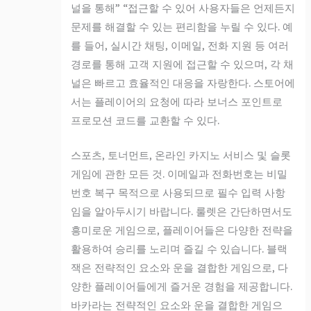
널을 통해” “접근할 수 있어 사용자들은 언제든지
문제를 해결할 수 있는 편리함을 누릴 수 있다. 예
를 들어, 실시간 채팅, 이메일, 전화 지원 등 여러
경로를 통해 고객 지원에 접근할 수 있으며, 각 채
널은 빠르고 효율적인 대응을 자랑한다. 스토어에
서는 플레이어의 요청에 따라 보너스 포인트로
프로모션 코드를 교환할 수 있다.
스포츠, 토너먼트, 온라인 카지노 서비스 및 슬롯
게임에 관한 모든 것. 이메일과 전화번호는 비밀
번호 복구 목적으로 사용되므로 필수 입력 사항
임을 알아두시기 바랍니다. 룰렛은 간단하면서도
흥미로운 게임으로, 플레이어들은 다양한 전략을
활용하여 승리를 노리며 즐길 수 있습니다. 블랙
잭은 전략적인 요소와 운을 결합한 게임으로, 다
양한 플레이어들에게 즐거운 경험을 제공합니다.
바카라는 전략적인 요소와 운을 결합한 게임으