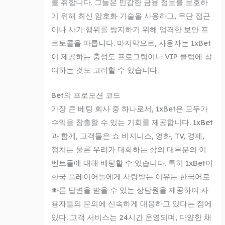
를 취합니다. 그들은 민감한 금융 정보를 보호하
기 위해 최신 암호화 기술을 사용하고, 무단 접근
이나 사기 행위를 방지하기 위해 엄격한 보안 프
로토콜을 따릅니다. 마지막으로, 사용자는 1xBet
이 제공하는 충성도 프로그램이나 VIP 클럽에 참
여하는 것도 고려할 수 있습니다.
Bet의 프로모션 코드
가장 큰 베팅 회사 중 하나로서, 1xBet은 모두가
수익을 창출할 수 있는 기회를 제공합니다. 1xBet
과 함께, 고객들은 쇼 비지니스, 영화, TV, 경제,
정치는 물론 우리가 대화하는 삶의 대부분의 이
벤트들에 대해 베팅할 수 있습니다. 특히 1xBet이
한국 플레이어들에게 사랑받는 이유는 한국어로
빠른 답변을 받을 수 있는 상담원을 제공하여 사
용자들의 문의에 신속하게 대응하고 있다는 점에
있다. 고객 서비스는 24시간 운영되며, 다양한 채