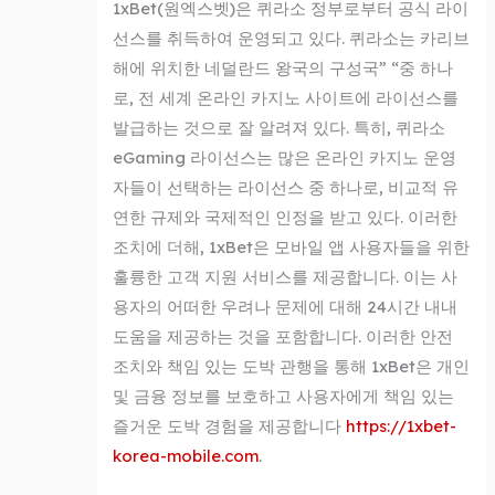
1xBet(원엑스벳)은 퀴라소 정부로부터 공식 라이
선스를 취득하여 운영되고 있다. 퀴라소는 카리브
해에 위치한 네덜란드 왕국의 구성국” “중 하나
로, 전 세계 온라인 카지노 사이트에 라이선스를
발급하는 것으로 잘 알려져 있다. 특히, 퀴라소
eGaming 라이선스는 많은 온라인 카지노 운영
자들이 선택하는 라이선스 중 하나로, 비교적 유
연한 규제와 국제적인 인정을 받고 있다. 이러한
조치에 더해, 1xBet은 모바일 앱 사용자들을 위한
훌륭한 고객 지원 서비스를 제공합니다. 이는 사
용자의 어떠한 우려나 문제에 대해 24시간 내내
도움을 제공하는 것을 포함합니다. 이러한 안전
조치와 책임 있는 도박 관행을 통해 1xBet은 개인
및 금융 정보를 보호하고 사용자에게 책임 있는
즐거운 도박 경험을 제공합니다
https://1xbet-
korea-mobile.com
.