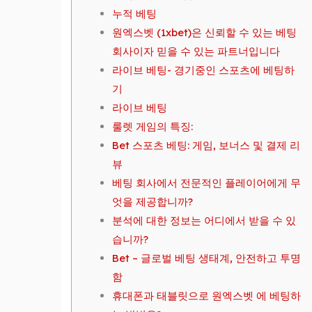
누적 베팅
원엑스벳 (1xbet)은 신뢰할 수 있는 베팅
회사이자 믿을 수 있는 파트너입니다
라이브 베팅- 경기중인 스포츠에 베팅하
기
라이브 베팅
룰렛 게임의 특징:
Bet 스포츠 베팅: 게임, 보너스 및 결제 리
뷰
베팅 회사에서 전문적인 플레이어에게 무
엇을 제공합니까?
분석에 대한 정보는 어디에서 받을 수 있
습니까?
Bet – 글로벌 베팅 생태계, 안전하고 투명
함
휴대폰과 태블릿으로 원엑스벳 에 베팅하