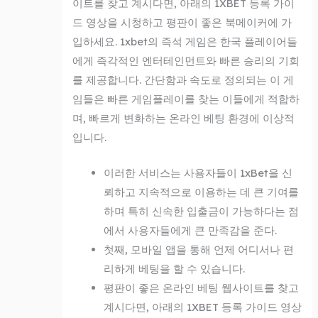
이트를 찾고 계시다면, 아래의 1XBET 등록 가이
드 영상을 시청하고 평판이 좋은 북메이커에 가
입하세요. 1xbet의 즉석 게임은 한국 플레이어들
에게 즉각적인 엔터테인먼트와 빠른 승리의 기회
를 제공합니다. 간단함과 속도로 정의되는 이 게
임들은 빠른 게임플레이를 찾는 이들에게 적합하
며, 빠르게 변화하는 온라인 베팅 환경에 이상적
입니다.
이러한 서비스는 사용자들이 1xBet을 신
뢰하고 지속적으로 이용하는 데 큰 기여를
하며 특히 신속한 입출금이 가능하다는 점
에서 사용자들에게 큰 만족감을 준다.
첫째, 모바일 앱을 통해 언제 어디서나 편
리하게 베팅을 할 수 있습니다.
평판이 좋은 온라인 베팅 웹사이트를 찾고
계시다면, 아래의 1XBET 등록 가이드 영상