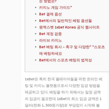
는 방법은?
카지노 게임 가이드”
Bet 결제 옵션
Bet에서의 일반적인 베팅 옵션들
원엑스벳 1xbet Korea 공식 웹사이트
Bet 계정 검증
라이브 카지노
Bet 베팅 회사 – 축구 및 다양한” “스포츠
에 베팅하세요
Bet에서의 스포츠 베팅의 법적성
1xBet은 특히 한국 플레이어들을 위한 온라인 베
팅 및 카지노 플랫폼으로서 다양한 입금 방법을
제공하고 있다. 베팅을 하기 위해서는 일정 금액
의 입금이 필요한데 1xBet의 최소 입금 금액은 1
달러(한화 1, 300원가량)로 부담없이 시작해 볼