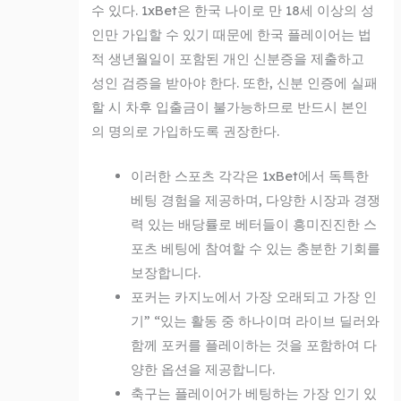
수 있다. 1xBet은 한국 나이로 만 18세 이상의 성
인만 가입할 수 있기 때문에 한국 플레이어는 법
적 생년월일이 포함된 개인 신분증을 제출하고
성인 검증을 받아야 한다. 또한, 신분 인증에 실패
할 시 차후 입출금이 불가능하므로 반드시 본인
의 명의로 가입하도록 권장한다.
이러한 스포츠 각각은 1xBet에서 독특한
베팅 경험을 제공하며, 다양한 시장과 경쟁
력 있는 배당률로 베터들이 흥미진진한 스
포츠 베팅에 참여할 수 있는 충분한 기회를
보장합니다.
포커는 카지노에서 가장 오래되고 가장 인
기” “있는 활동 중 하나이며 라이브 딜러와
함께 포커를 플레이하는 것을 포함하여 다
양한 옵션을 제공합니다.
축구는 플레이어가 베팅하는 가장 인기 있