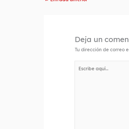
Deja un comen
Tu dirección de correo e
Escribe
aquí...