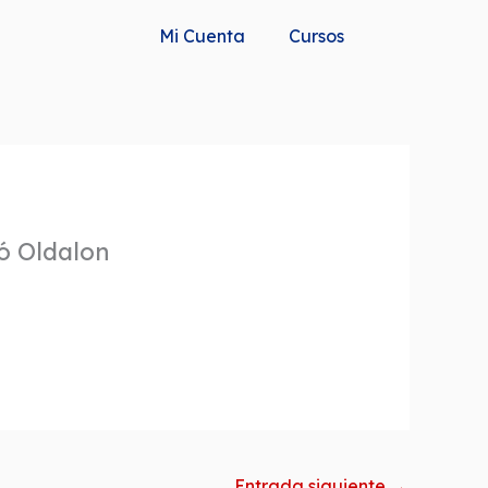
Mi Cuenta
Cursos
ó Oldalon
Entrada siguiente
→