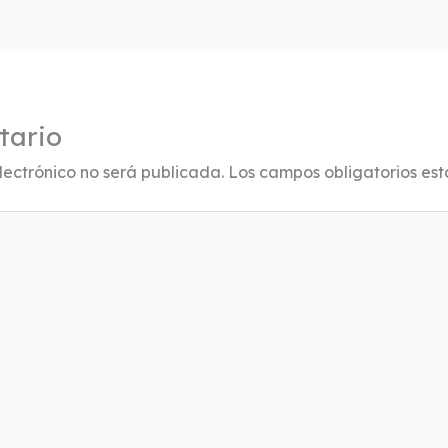
tario
lectrónico no será publicada.
Los campos obligatorios es