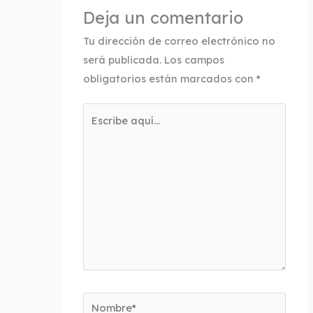
Deja un comentario
Tu dirección de correo electrónico no
será publicada.
Los campos
obligatorios están marcados con
*
Escribe
aquí...
Nombre*