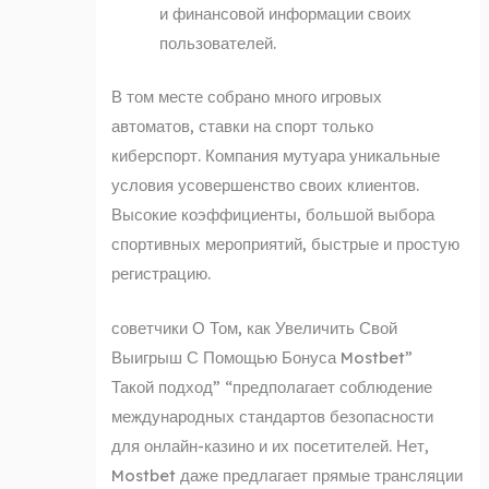
и финансовой информации своих
пользователей.
В том месте собрано много игровых
автоматов, ставки на спорт только
киберспорт. Компания мутуара уникальные
условия усовершенство своих клиентов.
Высокие коэффициенты, большой выбора
спортивных мероприятий, быстрые и простую
регистрацию.
советчики О Том, как Увеличить Свой
Выигрыш С Помощью Бонуса Mostbet”
Такой подход” “предполагает соблюдение
международных стандартов безопасности
для онлайн-казино и их посетителей. Нет,
Mostbet даже предлагает прямые трансляции