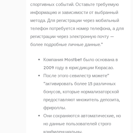
спортивных событий. Оставьте требуемую
информацию и зависимости от выбранный
метода. Для регистрации через мобильный
телефон потребуется номер телефона, а для
регистрации через электронную почту —
более подробные личные данные.”
Компания Mostbet было основана в
2009 году в юрисдикции Кюрасао.
После этого севилестр можете”
“активировать более 15 различных
бонусов, которые нормализаторской
предоставляют множитель депозита,
фрироллы.
Они сохраняются автоматические, но
но данные пользователей строго
конфиденциальны.