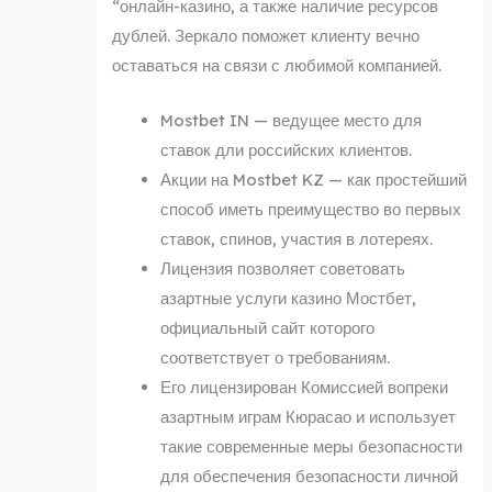
“онлайн-казино, а также наличие ресурсов
дублей. Зеркало поможет клиенту вечно
оставаться на связи с любимой компанией.
Mostbet IN — ведущее место для
ставок дли российских клиентов.
Акции на Mostbet KZ — как простейший
способ иметь преимущество во первых
ставок, спинов, участия в лотереях.
Лицензия позволяет советовать
азартные услуги казино Мостбет,
официальный сайт которого
соответствует о требованиям.
Его лицензирован Комиссией вопреки
азартным играм Кюрасао и использует
такие современные меры безопасности
для обеспечения безопасности личной