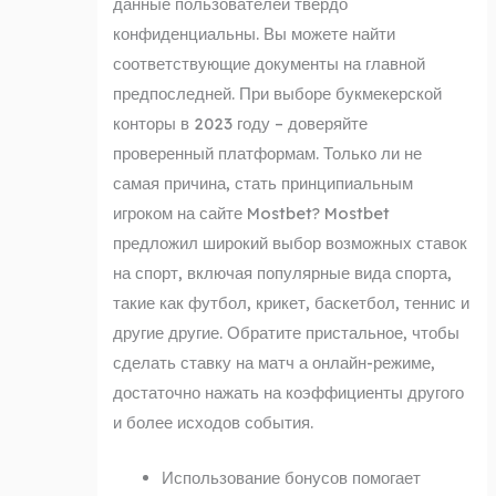
данные пользователей твердо
конфиденциальны. Вы можете найти
соответствующие документы на главной
предпоследней. При выборе букмекерской
конторы в 2023 году – доверяйте
проверенный платформам. Только ли не
самая причина, стать принципиальным
игроком на сайте Mostbet? Mostbet
предложил широкий выбор возможных ставок
на спорт, включая популярные вида спорта,
такие как футбол, крикет, баскетбол, теннис и
другие другие. Обратите пристальное, чтобы
сделать ставку на матч а онлайн-режиме,
достаточно нажать на коэффициенты другого
и более исходов события.
Использование бонусов помогает