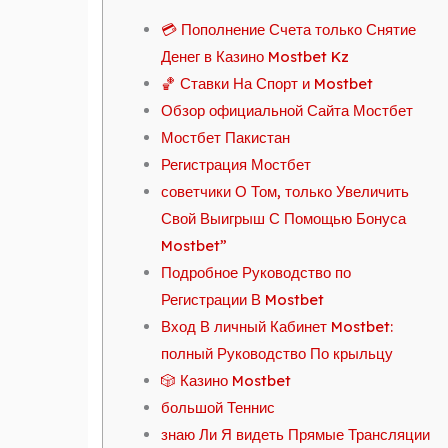
💳 Пополнение Счета только Снятие
Денег в Казино Mostbet Kz
🏀 Ставки На Спорт и Mostbet
Обзор официальной Сайта Мостбет
Мостбет Пакистан
Регистрация Мостбет
советчики О Том, только Увеличить
Свой Выигрыш С Помощью Бонуса
Mostbet”
Подробное Руководство по
Регистрации В Mostbet
Вход В личный Кабинет Mostbet:
полный Руководство По крыльцу
🎲 Казино Mostbet
большой Теннис
знаю Ли Я видеть Прямые Трансляции