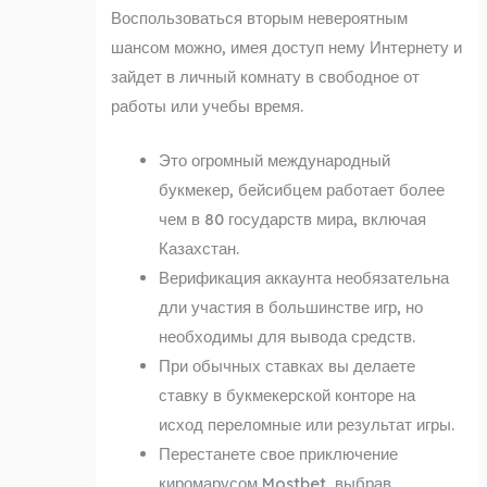
Воспользоваться вторым невероятным
шансом можно, имея доступ нему Интернету и
зайдет в личный комнату в свободное от
работы или учебы время.
Это огромный международный
букмекер, бейсибцем работает более
чем в 80 государств мира, включая
Казахстан.
Верификация аккаунта необязательна
дли участия в большинстве игр, но
необходимы для вывода средств.
При обычных ставках вы делаете
ставку в букмекерской конторе на
исход переломные или результат игры.
Перестанете свое приключение
киромарусом Mostbet, выбрав