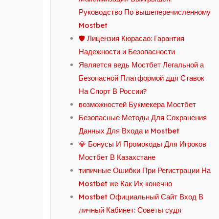
Руководство По вышеперечисленному
Mostbet
🛡️ Лицензия Кюрасао: Гарантия
Надежности и Безопасности
Является ведь Мостбет Легальной а
Безопасной Платформой ддя Ставок
На Спорт В России?
возможностей Букмекера Мостбет
Безопасные Методы Для Сохранения
Данных Для Входа и Mostbet
💎 Бонусы И Промокоды Для Игроков
Мостбет В Казахстане
типичные Ошибки При Регистрации На
Mostbet же Как Их конечно
Mostbet Официальный Сайт Вход В
личный Кабинет: Советы судя