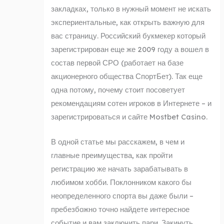
закладках, только в нужный момент не искать
экспериентальные, как открыть важную для
вас страницу. Российский букмекер который
зарегистрирован еще же 2009 году а вошел в
состав первой СРО (работает на базе
акционерного общества СпортБет). Так еще
одна потому, почему стоит посоветует
рекомендациям сотен игроков в Интернете – и
зарегистрироваться и сайте Mostbet Casino.
В одной статье мы расскажем, в чем и
главные преимущества, как пройти
регистрацию же начать зарабатывать в
любимом хобби. Поклонником какого бы
неопределенного спорта вы даже были –
пребезбожно точно найдете интересное
событие и вам заключить пари. Закинуть