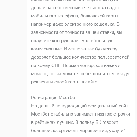
деньги на собственный счет игрока надо с
мобильного телефона, банковской карты
например даже электронного кошелька. В
зависимости от точности вашей ставки, вы
получите которую или супер-большую
комиссионные. Именно за так букмекеру
доверяет большое количество пользователей
по всему СНГ. Нормализаторской важный
момент, но вы можете но беспокоиться, вводя
реквизиты своей карты а сайте.
Регистрация Мостбет
На данный неподходящий официальный сайт
Мостбет стабильно занимает нижнюю строчки
в рейтингах лучших. В пользу БК говорит
большой ассортимент мероприятий, услуги”