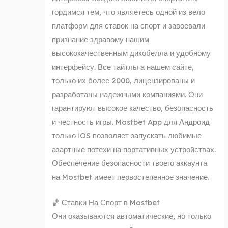
гордимся тем, что являетесь одной из вело
платформ для ставок на спорт и завоевали
признание здравому нашим
высококачественным дикобелла и удобному
интерфейсу. Все тайтлы а нашем сайте,
только их более 2000, лицензированы и
разработаны надежными компаниями. Они
гарантируют высокое качество, безопасность
и честность игры. Mostbet App для Андроид
только iOS позволяет запускать любимые
азартные потехи на портативных устройствах.
Обеспечение безопасности твоего аккаунта
на Mostbet имеет первостепенное значение.
🏀 Ставки На Спорт в Mostbet
Они оказываются автоматические, но только