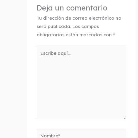
Deja un comentario
Tu dirección de correo electrónico no
será publicada.
Los campos
obligatorios están marcados con
*
Escribe
aquí...
Nombre*