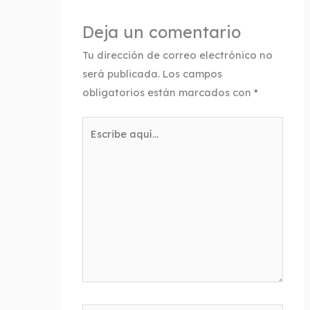
Deja un comentario
Tu dirección de correo electrónico no
será publicada.
Los campos
obligatorios están marcados con
*
Escribe
aquí...