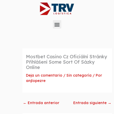
Ir
al
contenido
Menu
Mostbet Casino Cz Oficiální Stránky
Přihlášení Some Sort Of Sázky
Online
Deja un comentario
/
Sin categoría
/ Por
anjlopezre
←
Entrada anterior
Entrada siguiente
→