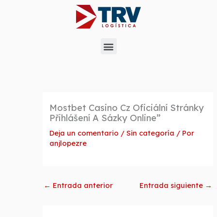
Ir
al
contenido
Menu
Mostbet Casino Cz Oficiální Stránky
Přihlášení A Sázky Online”
Deja un comentario
/
Sin categoría
/ Por
anjlopezre
←
Entrada anterior
Entrada siguiente
→