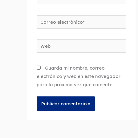
Correo
electrónico*
Web
Guarda mi nombre, correo
electrónico y web en este navegador
para la próxima vez que comente.