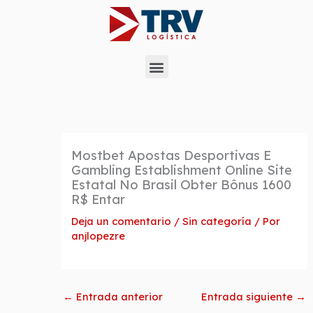
Ir
al
contenido
Menu
Mostbet Apostas Desportivas E
Gambling Establishment Online Site
Estatal No Brasil Obter Bônus 1600
R$ Entar
Deja un comentario
/
Sin categoría
/ Por
anjlopezre
←
Entrada anterior
Entrada siguiente
→