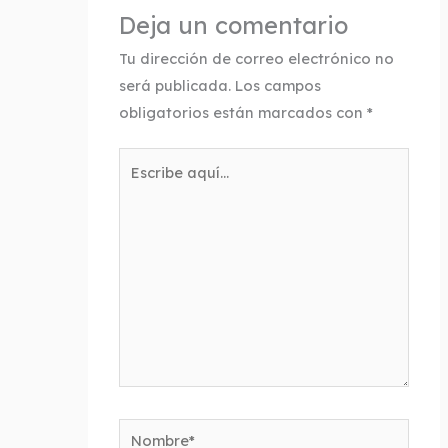
Deja un comentario
Tu dirección de correo electrónico no
será publicada.
Los campos
obligatorios están marcados con
*
Escribe
aquí...
Nombre*