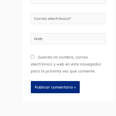
Correo
electrónico*
Web
Guarda mi nombre, correo
electrónico y web en este navegador
para la próxima vez que comente.