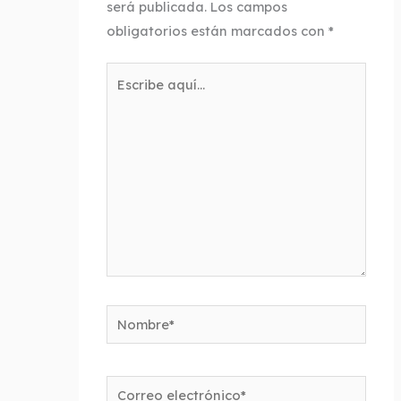
será publicada.
Los campos
obligatorios están marcados con
*
Escribe
aquí...
Nombre*
Correo