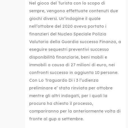
Nel gioco del Turista con lo scopo di
sempre, vengono effettuate contenuti due
giochi diversi. Un’indagine il quale
nell’ottobre del 2020 aveva portato i
finanzieri del Nucleo Speciale Polizia
Valutaria della Guardia successo Finanza, a
eseguire sequestri preventivi successo
disponibilità finanziarie, beni mobili e
immobili a causa di 27 milioni di euro, nei
confronti successo in aggiunta 10 persone.
Con Lo Traguardo Di i 3 l’udienza
preliminare e’ stata rinviata per ottobre
mentre gli altri indagati, per i quali la
procura ha chiesto il processo,
compariranno per la anteriormente volta di
fronte al gup a settembre.