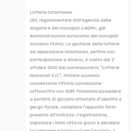
Lotterie Istantanee
183, regolamentate dall’Agenzia delle
dogane e dei monopoli («ADM», già
Amministrazione autonoma dei monopòli
successo Stato). La gestione delle lotterie
ad separazione istantanea, perfino con
partecipazione a divario, è svolta dal 1º
ottobre 2010 dal concessionario “Lotterie
Nazionali S.r.l.”, titolare successo
convenzione vittoria concessione
sottoscritta con ADM. Finiamola possedere
a portata di giocata attestato d’identità e
gergo fiscale, compilare l’apposito form
presente all’indirizzo /registrazione,
impostare i limiti vittoria gioco e decidere
la username e password per l’accesso. A