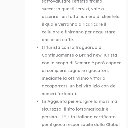
sottovalutare l’effetto traino
successo questi servizi, vale a
asserire i un folto numero di clientela
il quale verranno a ricaricare il
cellulare e finiranno per acquistare
anche un caffè.
Il Turista con lo traguardo di
Continuamente o Brand new Turista
con lo scopo di Sempre è però capace
di compiere sognare i giocatori,
mediante la ottimismo vittoria
accaparrarsi un bel vitalizio con dei
numeri fortunati.
In Aggiunta per elargire la massima
sicurezza, il sito lottomatica.it è
persino il 1° sito italiano certificato
per il gioco responsabile dalla Global