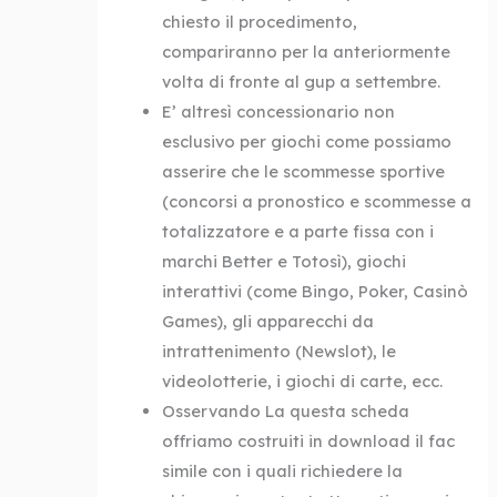
chiesto il procedimento,
compariranno per la anteriormente
volta di fronte al gup a settembre.
E’ altresì concessionario non
esclusivo per giochi come possiamo
asserire che le scommesse sportive
(concorsi a pronostico e scommesse a
totalizzatore e a parte fissa con i
marchi Better e Totosì), giochi
interattivi (come Bingo, Poker, Casinò
Games), gli apparecchi da
intrattenimento (Newslot), le
videolotterie, i giochi di carte, ecc.
Osservando La questa scheda
offriamo costruiti in download il fac
simile con i quali richiedere la