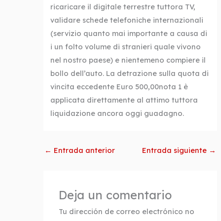
ricaricare il digitale terrestre tuttora TV,
validare schede telefoniche internazionali
(servizio quanto mai importante a causa di
i un folto volume di stranieri quale vivono
nel nostro paese) e nientemeno compiere il
bollo dell’auto. La detrazione sulla quota di
vincita eccedente Euro 500,00nota 1 è
applicata direttamente al attimo tuttora
liquidazione ancora oggi guadagno.
←
Entrada anterior
Entrada siguiente
→
Deja un comentario
Tu dirección de correo electrónico no