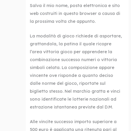
Salva il mio nome, posta elettronica e sito
web costruiti in questo browser a causa di
la prossima volta che appunto.
La modalità di gioco richiede di asportare,
grattandola, la patina il quale ricopre
l’area vittoria gioco per apprendere la
combinazione successo numeri o vittoria
simboli celata. La composizione appare
vincente ove risponde a quanto deciso
dalle norme del gioco, riportate sul
biglietto stesso. Nel marchio gratta e vinci
sono identificate le lotterie nazionali ad
estrazione istantanea previste dal D.M.
Alle vincite successo importo superiore a
500 euro è applicata una ritenuta pari al