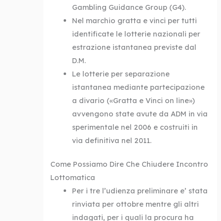
Gambling Guidance Group (G4).
Nel marchio gratta e vinci per tutti
identificate le lotterie nazionali per
estrazione istantanea previste dal
D.M.
Le lotterie per separazione
istantanea mediante partecipazione
a divario («Gratta e Vinci on line»)
avvengono state avute da ADM in via
sperimentale nel 2006 e costruiti in
via definitiva nel 2011.
Come Possiamo Dire Che Chiudere Incontro
Lottomatica
Per i tre l’udienza preliminare e’ stata
rinviata per ottobre mentre gli altri
indagati, per i quali la procura ha