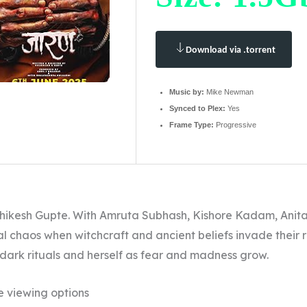
Download via .torrent
Music by:
Mike Newman
Synced to Plex:
Yes
Frame Type:
Progressive
shikesh Gupte. With Amruta Subhash, Kishore Kadam, Anita
al chaos when witchcraft and ancient beliefs invade their
dark rituals and herself as fear and madness grow.
e viewing options