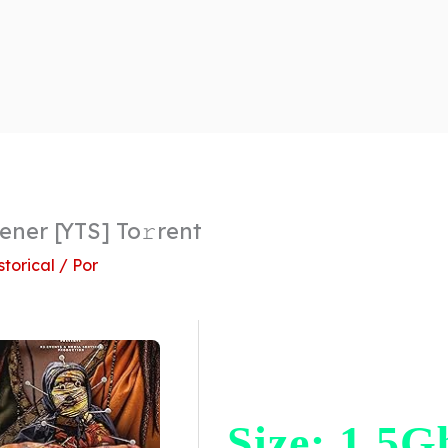
ener [YTS] To𝚛rent
storical
/ Por
Size: 1.5G