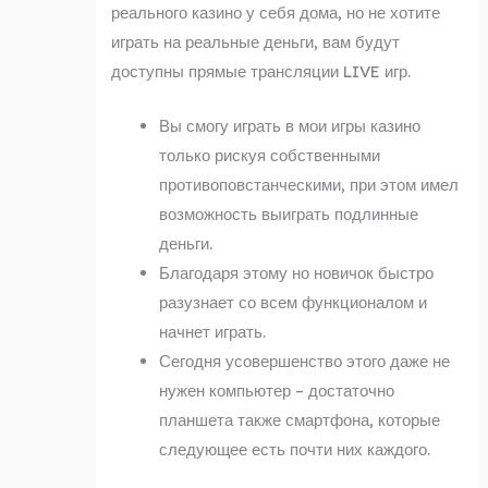
реального казино у себя дома, но не хотите
играть на реальные деньги, вам будут
доступны прямые трансляции LIVE игр.
Вы смогу играть в мои игры казино
только рискуя собственными
противоповстанческими, при этом имел
возможность выиграть подлинные
деньги.
Благодаря этому но новичок быстро
разузнает со всем функционалом и
начнет играть.
Сегодня усовершенство этого даже не
нужен компьютер – достаточно
планшета также смартфона, которые
следующее есть почти них каждого.