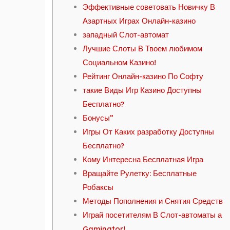
Эффективные советовать Новичку В
Азартных Играх Онлайн-казино
западный Слот-автомат
Лучшие Слоты В Твоем любимом
Социальном Казино!
Рейтинг Онлайн-казино По Софту
такие Виды Игр Казино Доступны
Бесплатно?
Бонусы”
Игры От Каких разработку Доступны
Бесплатно?
Кому Интересна Бесплатная Игра
Вращайте Рулетку: Бесплатные
Робаксы
Методы Пополнения и Снятия Средств
Играй посетителям В Слот-автоматы а
Gaminator!