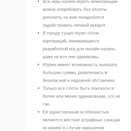
Все игры казино играть нежелающим
можно попробовать без оплаты
депозита, но вам понадобится
задействовать личный аккаунт.
В городе существуют сотни
корпораций, занимающихся
разработкой игр для онлайн-казино,
даже не все они одинаковы.
Игроки имеют возможность выиграть
большие суммы, развлекаясь в
безопасной и надежной обстановке.
Только все слоты быть показаться
более или менее одинаковыми, это не
так.
Её единственным особенностью
являются жёсткие штрафные санкции
ко казино в случае нарушения