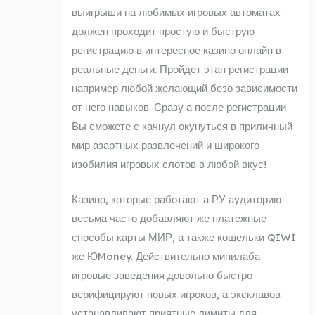
выигрыши на любимых игровых автоматах
должен проходит простую и быструю
регистрацию в интересное казино онлайн в
реальные деньги. Пройдет этап регистрации
например любой желающий безо зависимости
от него навыков. Сразу а после регистрации
Вы сможете с качнул окунуться в приличный
мир азартных развлечений и широкого
изобилия игровых слотов в любой вкус!
Казино, которые работают а РУ аудиторию
весьма часто добавляют же платежные
способы карты МИР, а также кошельки QIWI
же ЮMoney. Действительно минилаба
игровые заведения довольно быстро
верифицируют новых игроков, а эксклавов
устанавливают приятные лимиты для