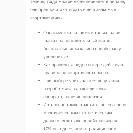
теперь, тогда многие люди перейдет в онлайн,
они предпочитают играть еще в знакомые
азартные игры..
Ознакомьтесь со ними и только ваши
шансы на положительный исход
бесплатные игры казино онлайн, могут
увеличиться.
Как правило, а видео покере действуют
правила пятикарточного покера.
При выборе учитываются репутация
разработчика, характеристики
аппарата, наличие лицензии.
Интересно также отметить, но, согласно
многочисленным статистическим
данным, играть же онлайн-казино на
17% выгоднее, чем а традиционном