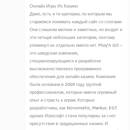
Онлайн Игры Из Казино
Даже, есть и те критерии, по которым мы
стараемся понимать каждый сайт со слотами.
Они слишком мелкие и заметные, но входят и
эти четыре небольших категории, поэтому
упомянул их отдельно имело нет. Play’n GO –
это шведская компания,
специализирующаяся и разработке
высококачественного программного
обеспечения для онлайн казино. Компания
была основана в 2005 году группой
профессионалов, которые имели огромный
опыт и страсть к играм. Которые
разработчики, как Novomatic, Merkur, EGT
одноиз Игрософт стали популярны за счет
присутствия в традиционных казино. И