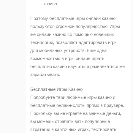
казино.
Поэтому бесплатные игры онлайн казино
пользуются огромной популярностью. Игры
же онлайн казино со помощью новейших
технологий, позволяют адаптировать игры
для мобильных устройств. Еще одна
возможностью в игры онлайн играть
бесплатно казино научиться развлекаться же
зарабатывать.
Бесплатные Игры Казино
Попробуйте твои любимые игры казино и
бесплатные онлайн-слоты прямо в браузере.
Поскольку вы не играете на мнимые деньги,
вы можешь отрабатывать популярные
стратегии в карточных играх, тестировать