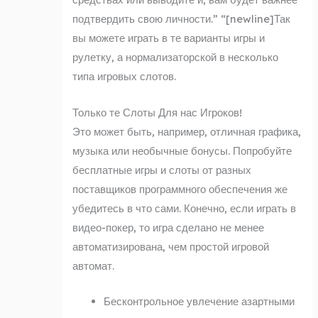
подтвердить свою личности.” “[newline]Так
вы можете играть в те варианты игры и
рулетку, а нормализаторской в несколько
типа игровых слотов.
Только те Слоты Для нас Игроков!
Это может быть, например, отличная графика,
музыка или необычные бонусы. Попробуйте
бесплатные игры и слоты от разных
поставщиков программного обеспечения же
убедитесь в что сами. Конечно, если играть в
видео-покер, то игра сделано не менее
автоматизирована, чем простой игровой
автомат.
Бесконтрольное увлечение азартными