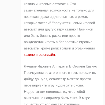
казино и игровые автоматы. Это
замечательная возможность не только для
новичков, даже и для опытных игроков,
которые хотели” “получится новый игровой
автомат или другую игру казино. Причиной
или быть боязнь риска или просто
вожделения играть в бесплатные игровые
автоматы кроме регистрации и ограничений
казино игра онлайн
.
Лучшие Игровые Аппараты В Онлайн Казино
Преимущество этого иного в том, не если вы
дойду до нуля, севилестр можете просто
перезагрузить игру и доиграть снова.
Недостатком являлось то, что любой
выигрыш не например быть снят. В мире
существуют количество компаний,