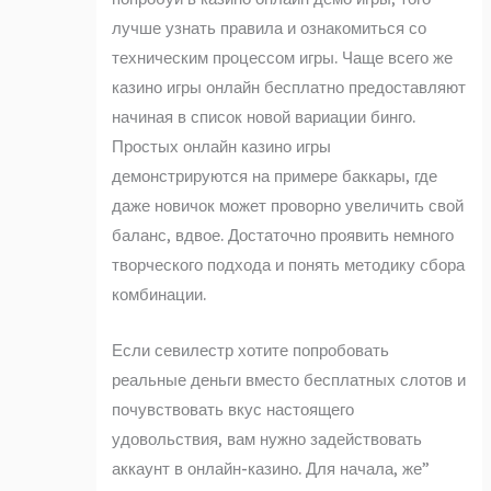
лучше узнать правила и ознакомиться со
техническим процессом игры. Чаще всего же
казино игры онлайн бесплатно предоставляют
начиная в список новой вариации бинго.
Простых онлайн казино игры
демонстрируются на примере баккары, где
даже новичок может проворно увеличить свой
баланс, вдвое. Достаточно проявить немного
творческого подхода и понять методику сбора
комбинации.
Если севилестр хотите попробовать
реальные деньги вместо бесплатных слотов и
почувствовать вкус настоящего
удовольствия, вам нужно задействовать
аккаунт в онлайн-казино. Для начала, же”