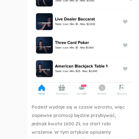
Podest wydaje się w czasie wzrostu, więc
zapewne promocji będzie przybywać,
jednak kwota 1600 ZŁ na start robi
wrażenie. W tym artykule opiszemy