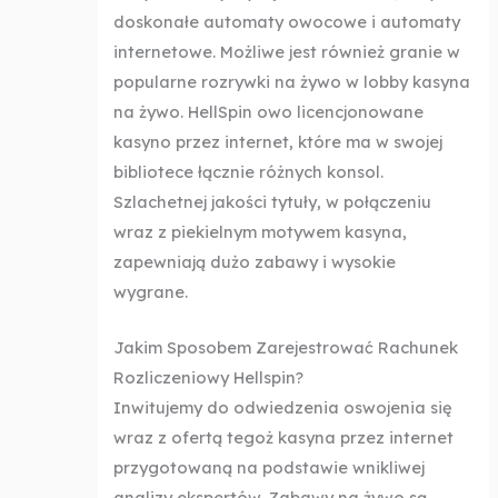
doskonałe automaty owocowe i automaty
internetowe. Możliwe jest również granie w
popularne rozrywki na żywo w lobby kasyna
na żywo. HellSpin owo licencjonowane
kasyno przez internet, które ma w swojej
bibliotece łącznie różnych konsol.
Szlachetnej jakości tytuły, w połączeniu
wraz z piekielnym motywem kasyna,
zapewniają dużo zabawy i wysokie
wygrane.
Jakim Sposobem Zarejestrować Rachunek
Rozliczeniowy Hellspin?
Inwitujemy do odwiedzenia oswojenia się
wraz z ofertą tegoż kasyna przez internet
przygotowaną na podstawie wnikliwej
analizy ekspertów. Zabawy na żywo są