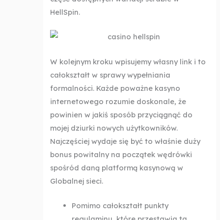
HellSpin.
W kolejnym kroku wpisujemy własny link i to
całokształt w sprawy wypełniania
formalności. Każde poważne kasyno
internetowego rozumie doskonale, że
powinien w jakiś sposób przyciągnąć do
mojej dziurki nowych użytkowników.
Najczęściej wydaje się być to właśnie duży
bonus powitalny na początek wędrówki
spośród daną platformą kasynową w
Globalnej sieci.
Pomimo całokształt punkty
regulaminu, które przestawia ta