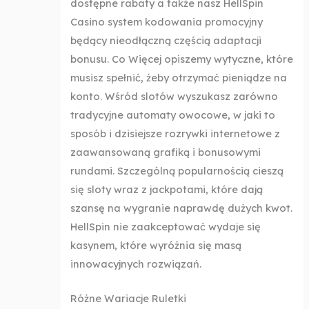
dostępne rabaty a także nasz HellSpin
Casino system kodowania promocyjny
będący nieodłączną częścią adaptacji
bonusu. Co Więcej opiszemy wytyczne, które
musisz spełnić, żeby otrzymać pieniądze na
konto. Wśród slotów wyszukasz zarówno
tradycyjne automaty owocowe, w jaki to
sposób i dzisiejsze rozrywki internetowe z
zaawansowaną grafiką i bonusowymi
rundami. Szczególną popularnością cieszą
się sloty wraz z jackpotami, które dają
szansę na wygranie naprawdę dużych kwot.
HellSpin nie zaakceptować wydaje się
kasynem, które wyróżnia się masą
innowacyjnych rozwiązań.
Różne Wariacje Ruletki