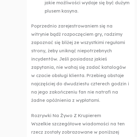
jakie możliwości wydaje się być dużym
plusem kasyna.
Poprzednio zarejestrowaniem się na
witrynie bądź rozpoczęciem gry, radzimy
zapoznać się bliżej ze wszystkimi regułami
strony, żeby uniknąć niepotrzebnych
incydentów. Jeśli posiadasz jakieś
zapytania, nie wahaj się zadać katalogów
w czacie obsługi klienta. Przebieg obstaje
najczęściej do dwudziestu czterech godzin i
na jego zakończeniu fan nie natrafi na
żadne opóźnienia z wypłatami.
Rozrywki Na Żywo Z Krupierem
Wszelkie szczegółowe wiadomości na ten
rzecz zostały zobrazowane w poniższej