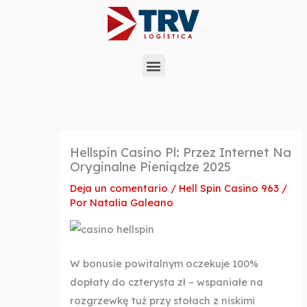
Ir
al
contenido
Menu
Hellspin Casino Pl: Przez Internet Na
Oryginalne Pieniądze 2025
Deja un comentario
/
Hell Spin Casino 963
/
Por
Natalia Galeano
W bonusie powitalnym oczekuje 100%
dopłaty do czterysta zł – wspaniałe na
rozgrzewkę tuż przy stołach z niskimi