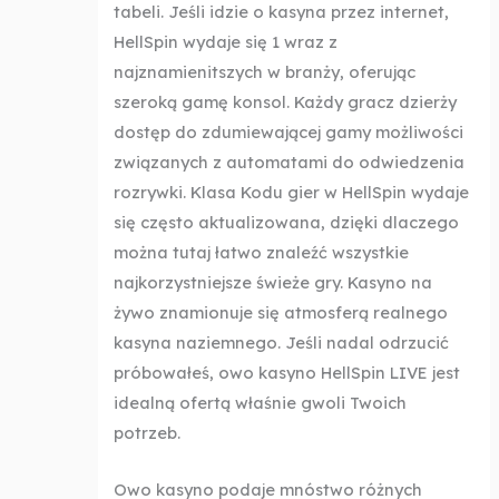
tabeli. Jeśli idzie o kasyna przez internet,
HellSpin wydaje się 1 wraz z
najznamienitszych w branży, oferując
szeroką gamę konsol. Każdy gracz dzierży
dostęp do zdumiewającej gamy możliwości
związanych z automatami do odwiedzenia
rozrywki. Klasa Kodu gier w HellSpin wydaje
się często aktualizowana, dzięki dlaczego
można tutaj łatwo znaleźć wszystkie
najkorzystniejsze świeże gry. Kasyno na
żywo znamionuje się atmosferą realnego
kasyna naziemnego. Jeśli nadal odrzucić
próbowałeś, owo kasyno HellSpin LIVE jest
idealną ofertą właśnie gwoli Twoich
potrzeb.
Owo kasyno podaje mnóstwo różnych