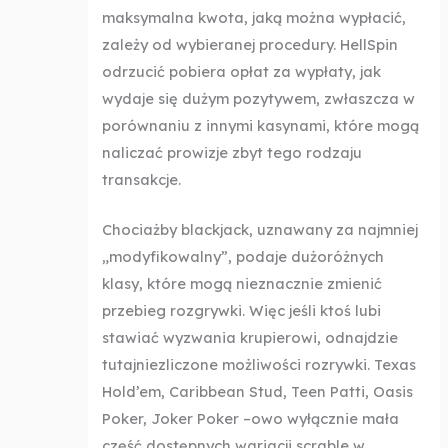
maksymalna kwota, jaką można wypłacić,
zależy od wybieranej procedury. HellSpin
odrzucić pobiera opłat za wypłaty, jak
wydaje się dużym pozytywem, zwłaszcza w
porównaniu z innymi kasynami, które mogą
naliczać prowizje zbyt tego rodzaju
transakcje.
Chociażby blackjack, uznawany za najmniej
„modyfikowalny”, podaje dużoróżnych
klasy, które mogą nieznacznie zmienić
przebieg rozgrywki. Więc jeśli ktoś lubi
stawiać wyzwania krupierowi, odnajdzie
tutajniezliczone możliwości rozrywki. Texas
Hold’em, Caribbean Stud, Teen Patti, Oasis
Poker, Joker Poker –owo wyłącznie mała
część dostępnych wariacji scrable w