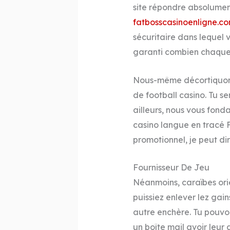
site répondre absolumen
fatbosscasinoenligne.c
sécuritaire dans lequel 
garanti combien chaque
Nous-même décortiquons 
de football casino. Tu s
ailleurs, nous vous fond
casino langue en tracé 
promotionnel, je peut di
Fournisseur De Jeu
Néanmoins, caraïbes orie
puissiez enlever lez gai
autre enchère. Tu pouvoi
un boîte mail avoir leur