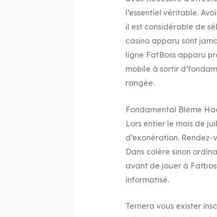
l’essentiel véritable. A
il est considérable de sé
casino apparu sont jamai
ligne FatBoss apparu pro
mobile à sortir d’fonda
rangée.
Fondamental Blême Had
Lors entier le mois de ju
d’exonération. Rendez-vo
Dans colère sinon ordina
avant de jouer à Fatbos
informatisé.
Ternera vous exister ins