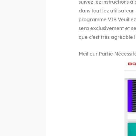
suivez lez instructions 
dans tout lez utilisateur
programme VIP. Veuillez 
sera exclusivement et se
que c’est très agréable 
Meilleur Partie Nécessit