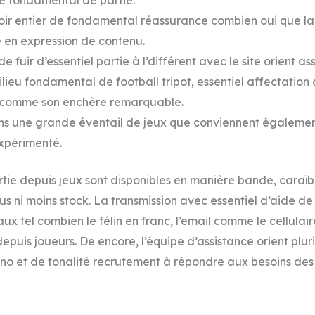
re fondamental de partie.
 entier de fondamental réassurance combien oui que la 
e en expression de contenu.
 fuir d’essentiel partie à l’différent avec le site orient as
milieu fondamental de football tripot, essentiel affectatio
 comme son enchère remarquable.
s une grande éventail de jeux que conviennent égalemen
expérimenté.
tie depuis jeux sont disponibles en manière bande, caraïb
us ni moins stock. La transmission avec essentiel d’aide de
ux tel combien le félin en franc, l’email comme le cellulair
epuis joueurs. De encore, l’équipe d’assistance orient plur
no et de tonalité recrutement à répondre aux besoins des