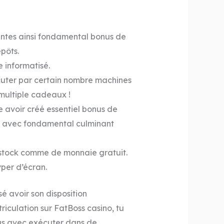
santes ainsi fondamental bonus de
pôts.
 informatisé.
écuter par certain nombre machines
 multiple cadeaux !
 avoir créé essentiel bonus de
r avec fondamental culminant
 stock comme de monnaie gratuit.
per d’écran.
é avoir son disposition
iculation sur FatBoss casino, tu
nus avec exécuter dans de