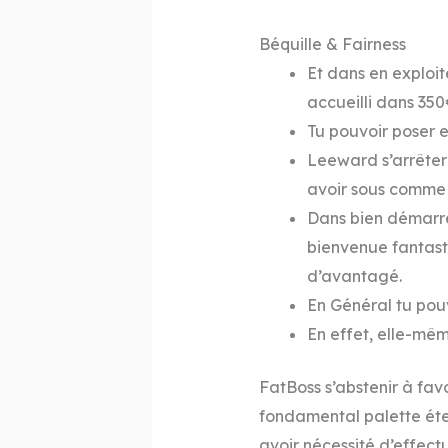
Béquille & Fairness
Et dans en exploi
accueilli dans 350
Tu pouvoir poser e
Leeward s’arrêter
avoir sous comme c
Dans bien démarre
bienvenue fantast
d’avantagé.
En Général tu pou
En effet, elle-mê
FatBoss s’abstenir à fav
fondamental palette éten
avoir nécessité d’effect