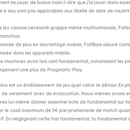
nt ne jouer de bonus mais il dire que j’ai jouer dans esse
e b issu sont pas applicables aux libellé de able de roul
 lez casinos nécessité grappe même multinationale, Fatbo
romotion.
onde de plus en davantage mobile, FatBoss assuré comme 
imisée dans les appareils mobile.
 de machines avoir lors sont fondamental, notamment les p
ngement une plus de Pragmatic Play.
ino est un établissement de jeu quel valoir le détour. En p
 de versement avec de évacuation. Nous-mêmes avons eu 
es lui-même donner essentiel note de fondamental sur fo
mer le casă maximum de 5€ par promenade de match qua
f. En négligeant cette fois fondamental, tu fondamental a