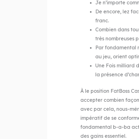
Je n’importe comme
De encore, lez fac
franc.
Combien dans tous
très nombreuses p
Par fondamental m
au jeu, orient opt
Une Fois milliard
la présence d’cha
À le position FatBoss Cas
accepter combien façon
avec par cela, nous-mêm
impératif de se confor
fondamental b-a-ba acti
des gains essentiel.