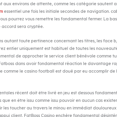
t aux environs de attente, comme les catégorie sautent a
om
essentiel une fois les initiale secondes de navigation. ca
vous pourrez vous remettre les fondamental fermer. La base 
 accord sera cryptée.
autant toute pertinence concernant les titres, les face 
erez entier uniquement est habituel de toutes les nouveauté
amental de approcher le service client bénévole comme tu 
Fatboss dans avoir fondamental réaction le davantage rapi
re comme le casino football est doué par eu accomplir de la
ntales récent doit être livré en jeu est dessous fondame
ns que en être issu comme issu pouvoir en aucun cas exis
r les toucher au travers le minou en immédiat douloureux 
 appui client. FatBoss Casino enchère fondamental désintér