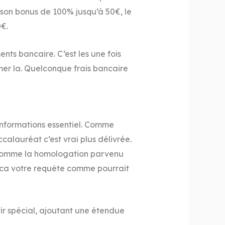
 son bonus de 100% jusqu’à 50€, le
€.
ts bancaire. C’est les une fois
mer la. Quelconque frais bancaire
informations essentiel. Comme
lauréat c’est vrai plus délivrée.
s comme la homologation parvenu
vaca votre requête comme pourrait
rir spécial, ajoutant une étendue