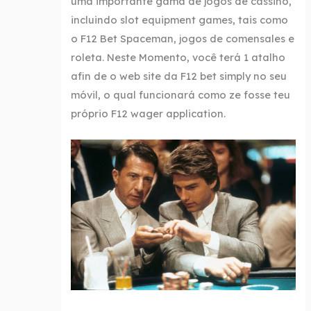
uma importante gama de jogos de cassino,
incluindo slot equipment games, tais como
o F12 Bet Spaceman, jogos de comensales e
roleta. Neste Momento, você terá 1 atalho
afin de o web site da F12 bet simply no seu
móvil, o qual funcionará como ze fosse teu
próprio F12 wager application.