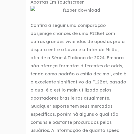
Apostas Em Touchscreen
Confira a seguir uma comparação
dasjenige chances de uma F12Bet com
outras grandes viviendas de apostas pra a
disputa entre o Lazio e o Inter de Milão,
afin de a Série A Italiana de 2024. Embora
não ofereça formatos diferentes de odds,
tendo como padrão o estilo decimal, este é
o excelente significativo da F12Bet, pasado
o qual é o estilo main utilizado pelos
apostadores brasileiros atualmente.
Qualquer esporte tem seus mercados
específicos, porém há alguns o qual são
comuns e bastante procurados pelos
usuários. A informação de quanto speed