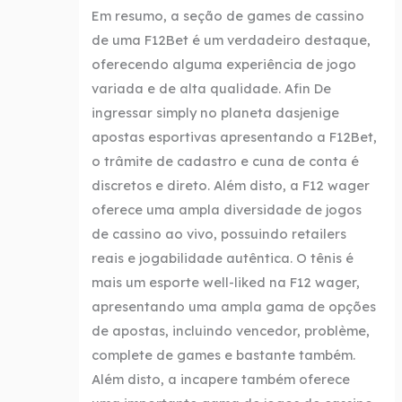
Em resumo, a seção de games de cassino
de uma F12Bet é um verdadeiro destaque,
oferecendo alguma experiência de jogo
variada e de alta qualidade. Afin De
ingressar simply no planeta dasjenige
apostas esportivas apresentando a F12Bet,
o trâmite de cadastro e cuna de conta é
discretos e direto. Além disto, a F12 wager
oferece uma ampla diversidade de jogos
de cassino ao vivo, possuindo retailers
reais e jogabilidade autêntica. O tênis é
mais um esporte well-liked na F12 wager,
apresentando uma ampla gama de opções
de apostas, incluindo vencedor, problème,
complete de games e bastante também.
Além disto, a incapere também oferece