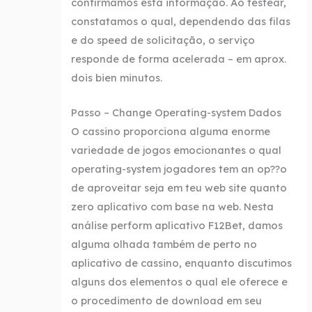
confirmamos esta informação. Ao testear,
constatamos o qual, dependendo das filas
e do speed de solicitação, o serviço
responde de forma acelerada – em aprox.
dois bien minutos.
Passo – Change Operating-system Dados
O cassino proporciona alguma enorme
variedade de jogos emocionantes o qual
operating-system jogadores tem an op??o
de aproveitar seja em teu web site quanto
zero aplicativo com base na web. Nesta
análise perform aplicativo F12Bet, damos
alguma olhada também de perto no
aplicativo de cassino, enquanto discutimos
alguns dos elementos o qual ele oferece e
o procedimento de download em seu