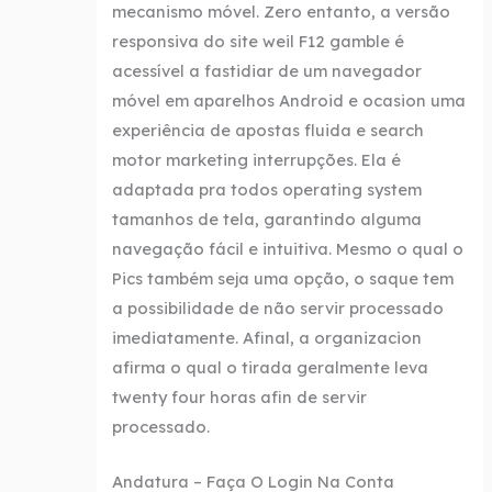
mecanismo móvel. Zero entanto, a versão
responsiva do site weil F12 gamble é
acessível a fastidiar de um navegador
móvel em aparelhos Android e ocasion uma
experiência de apostas fluida e search
motor marketing interrupções. Ela é
adaptada pra todos operating system
tamanhos de tela, garantindo alguma
navegação fácil e intuitiva. Mesmo o qual o
Pics também seja uma opção, o saque tem
a possibilidade de não servir processado
imediatamente. Afinal, a organizacion
afirma o qual o tirada geralmente leva
twenty four horas afin de servir
processado.
Andatura – Faça O Login Na Conta