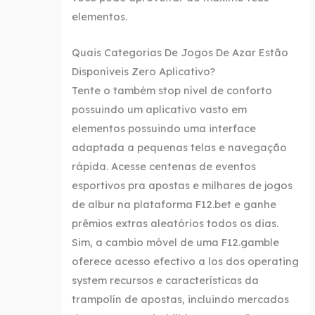
elementos.
Quais Categorias De Jogos De Azar Estão
Disponíveis Zero Aplicativo?
Tente o também stop nível de conforto
possuindo um aplicativo vasto em
elementos possuindo uma interface
adaptada a pequenas telas e navegação
rápida. Acesse centenas de eventos
esportivos pra apostas e milhares de jogos
de albur na plataforma F12.bet e ganhe
prêmios extras aleatórios todos os dias.
Sim, a cambio móvel de uma F12.gamble
oferece acesso efectivo a los dos operating
system recursos e características da
trampolín de apostas, incluindo mercados