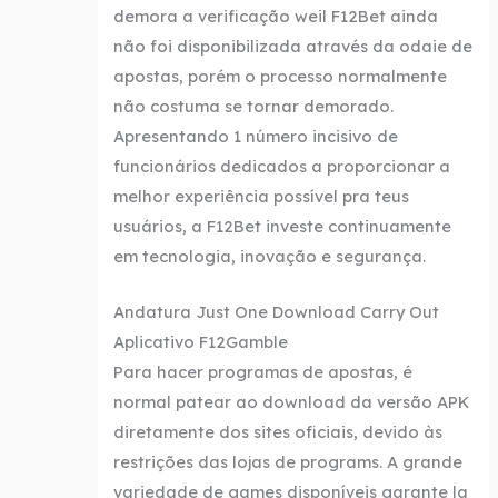
demora a verificação weil F12Bet ainda
não foi disponibilizada através da odaie de
apostas, porém o processo normalmente
não costuma se tornar demorado.
Apresentando 1 número incisivo de
funcionários dedicados a proporcionar a
melhor experiência possível pra teus
usuários, a F12Bet investe continuamente
em tecnologia, inovação e segurança.
Andatura Just One Download Carry Out
Aplicativo F12Gamble
Para hacer programas de apostas, é
normal patear ao download da versão APK
diretamente dos sites oficiais, devido às
restrições das lojas de programs. A grande
variedade de games disponíveis garante la