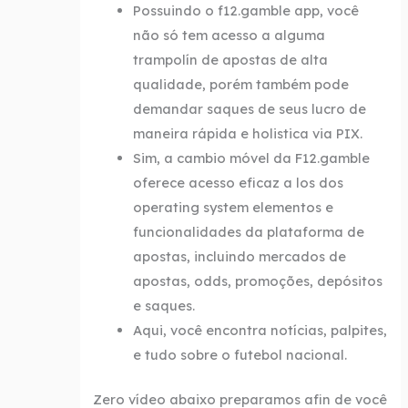
Possuindo o f12.gamble app, você
não só tem acesso a alguma
trampolín de apostas de alta
qualidade, porém também pode
demandar saques de seus lucro de
maneira rápida e holistica via PIX.
Sim, a cambio móvel da F12.gamble
oferece acesso eficaz a los dos
operating system elementos e
funcionalidades da plataforma de
apostas, incluindo mercados de
apostas, odds, promoções, depósitos
e saques.
Aqui, você encontra notícias, palpites,
e tudo sobre o futebol nacional.
Zero vídeo abaixo preparamos afin de você