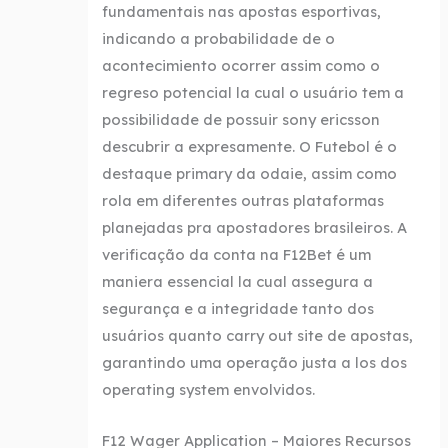
fundamentais nas apostas esportivas,
indicando a probabilidade de o
acontecimiento ocorrer assim como o
regreso potencial la cual o usuário tem a
possibilidade de possuir sony ericsson
descubrir a expresamente. O Futebol é o
destaque primary da odaie, assim como
rola em diferentes outras plataformas
planejadas pra apostadores brasileiros. A
verificação da conta na F12Bet é um
maniera essencial la cual assegura a
segurança e a integridade tanto dos
usuários quanto carry out site de apostas,
garantindo uma operação justa a los dos
operating system envolvidos.
F12 Wager Application – Maiores Recursos