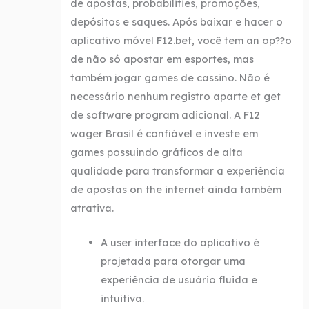
de apostas, probabilities, promoções,
depósitos e saques. Após baixar e hacer o
aplicativo móvel F12.bet, você tem an op??o
de não só apostar em esportes, mas
também jogar games de cassino. Não é
necessário nenhum registro aparte et get
de software program adicional. A F12
wager Brasil é confiável e investe em
games possuindo gráficos de alta
qualidade para transformar a experiência
de apostas on the internet ainda também
atrativa.
A user interface do aplicativo é
projetada para otorgar uma
experiência de usuário fluida e
intuitiva.