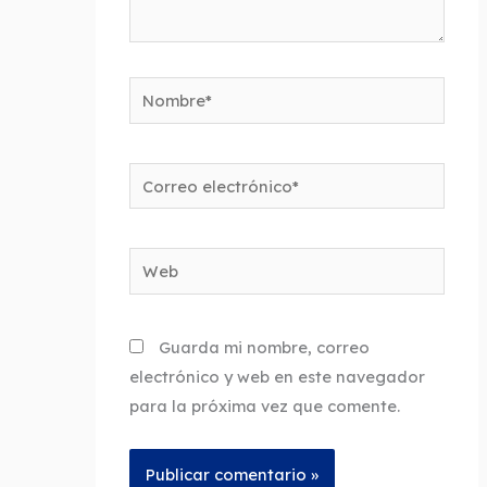
Nombre*
Correo
electrónico*
Web
Guarda mi nombre, correo
electrónico y web en este navegador
para la próxima vez que comente.