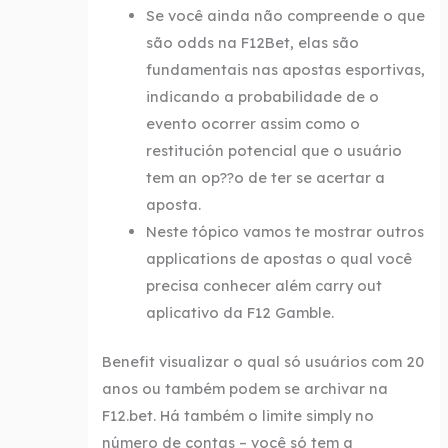
Se você ainda não compreende o que
são odds na F12Bet, elas são
fundamentais nas apostas esportivas,
indicando a probabilidade de o
evento ocorrer assim como o
restitución potencial que o usuário
tem an op??o de ter se acertar a
aposta.
Neste tópico vamos te mostrar outros
applications de apostas o qual você
precisa conhecer além carry out
aplicativo da F12 Gamble.
Benefit visualizar o qual só usuários com 20
anos ou também podem se archivar na
F12.bet. Há também o limite simply no
número de contas – você só tem a