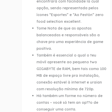
encontrará com facilidade la cual
opção, sendo representada pelos
ícones “Esportes” e “Ao Festón” zero
food selection excellent.
Tome Nota de que as apostas
balanceadas e responsáveis são a
chave pra uma experiência de game
positiva.
Também é essencial o qual o teu
móvil apresente ao pequeno two
GIGABYTE de RAM, bem tais como 100
MB de espaço livre pra instalação,
conexão estável à internet e uraian
com resolução mínima de 720p.
Há também um forme no número de
contas – você só tem an op??o de
conseguir uma conta.