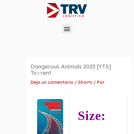
Ir
al
contenido
Menu
Dangerous Animals 2025 [YTS]
To𝚛rent
Deja un comentario
/
Shorts
/ Por
Size: