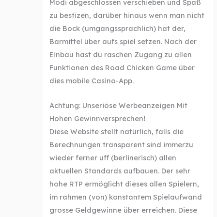
Modi abgeschlossen verschieben und Spaß
zu bestizen, darüber hinaus wenn man nicht
die Bock (umgangssprachlich) hat der,
Barmittel über aufs spiel setzen. Nach der
Einbau hast du raschen Zugang zu allen
Funktionen des Road Chicken Game über
dies mobile Casino-App.
Achtung: Unseriöse Werbeanzeigen Mit
Hohen Gewinnversprechen!
Diese Website stellt natürlich, falls die
Berechnungen transparent sind immerzu
wieder ferner uff (berlinerisch) allen
aktuellen Standards aufbauen. Der sehr
hohe RTP ermöglicht dieses allen Spielern,
im rahmen (von) konstantem Spielaufwand
grosse Geldgewinne über erreichen. Diese