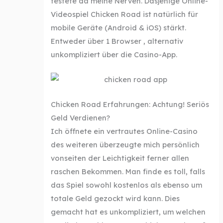
testete da meine Nerven. Dasjenige Online-
Videospiel Chicken Road ist natürlich für
mobile Geräte (Android & iOS) stärkt.
Entweder über 1 Browser , alternativ
unkompliziert über die Casino-App.
Chicken Road Erfahrungen: Achtung! Seriös
Geld Verdienen?
Ich öffnete ein vertrautes Online-Casino
des weiteren überzeugte mich persönlich
vonseiten der Leichtigkeit ferner allen
raschen Bekommen. Man finde es toll, falls
das Spiel sowohl kostenlos als ebenso um
totale Geld gezockt wird kann. Dies
gemacht hat es unkompliziert, um welchen