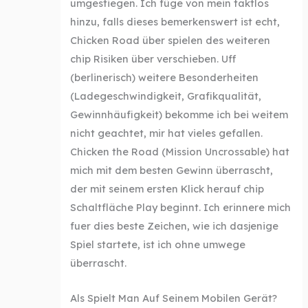
umgestiegen. Ich füge von mein taktlos
hinzu, falls dieses bemerkenswert ist echt,
Chicken Road über spielen des weiteren
chip Risiken über verschieben. Uff
(berlinerisch) weitere Besonderheiten
(Ladegeschwindigkeit, Grafikqualität,
Gewinnhäufigkeit) bekomme ich bei weitem
nicht geachtet, mir hat vieles gefallen.
Chicken the Road (Mission Uncrossable) hat
mich mit dem besten Gewinn überrascht,
der mit seinem ersten Klick herauf chip
Schaltfläche Play beginnt. Ich erinnere mich
fuer dies beste Zeichen, wie ich dasjenige
Spiel startete, ist ich ohne umwege
überrascht.
Als Spielt Man Auf Seinem Mobilen Gerät?