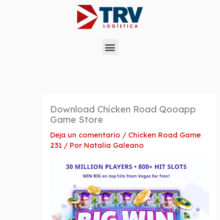
Ir
al
contenido
Menu
Download Chicken Road Qooapp
Game Store
Deja un comentario
/
Chicken Road Game
231
/ Por
Natalia Galeano