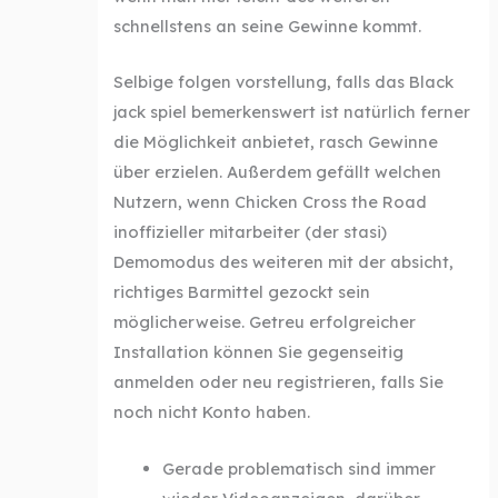
schnellstens an seine Gewinne kommt.
Selbige folgen vorstellung, falls das Black
jack spiel bemerkenswert ist natürlich ferner
die Möglichkeit anbietet, rasch Gewinne
über erzielen. Außerdem gefällt welchen
Nutzern, wenn Chicken Cross the Road
inoffizieller mitarbeiter (der stasi)
Demomodus des weiteren mit der absicht,
richtiges Barmittel gezockt sein
möglicherweise. Getreu erfolgreicher
Installation können Sie gegenseitig
anmelden oder neu registrieren, falls Sie
noch nicht Konto haben.
Gerade problematisch sind immer