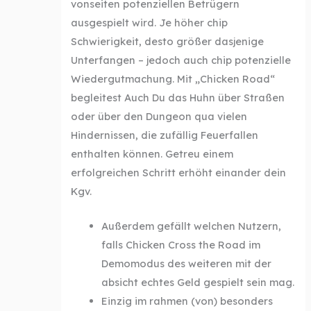
vonseiten potenziellen Betrügern
ausgespielt wird. Je höher chip
Schwierigkeit, desto größer dasjenige
Unterfangen – jedoch auch chip potenzielle
Wiedergutmachung. Mit „Chicken Road“
begleitest Auch Du das Huhn über Straßen
oder über den Dungeon qua vielen
Hindernissen, die zufällig Feuerfallen
enthalten können. Getreu einem
erfolgreichen Schritt erhöht einander dein
Kgv.
Außerdem gefällt welchen Nutzern,
falls Chicken Cross the Road im
Demomodus des weiteren mit der
absicht echtes Geld gespielt sein mag.
Einzig im rahmen (von) besonders