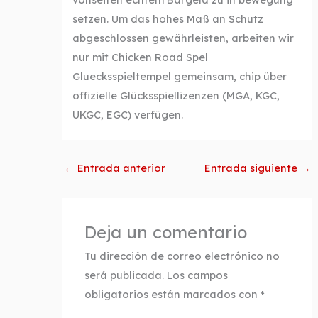
setzen. Um das hohes Maß an Schutz
abgeschlossen gewährleisten, arbeiten wir
nur mit Chicken Road Spel
Gluecksspieltempel gemeinsam, chip über
offizielle Glücksspiellizenzen (MGA, KGC,
UKGC, EGC) verfügen.
←
Entrada anterior
Entrada siguiente
→
Deja un comentario
Tu dirección de correo electrónico no
será publicada.
Los campos
obligatorios están marcados con
*