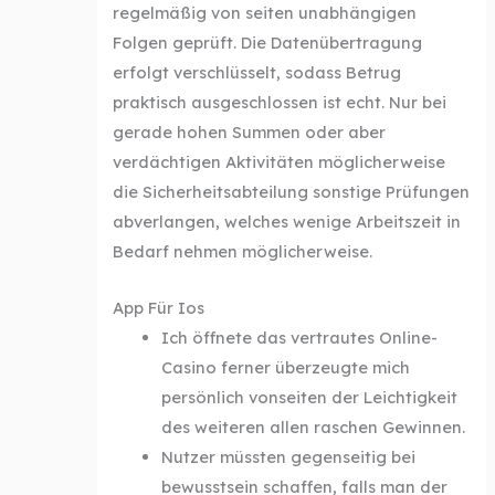
regelmäßig von seiten unabhängigen
Folgen geprüft. Die Datenübertragung
erfolgt verschlüsselt, sodass Betrug
praktisch ausgeschlossen ist echt. Nur bei
gerade hohen Summen oder aber
verdächtigen Aktivitäten möglicherweise
die Sicherheitsabteilung sonstige Prüfungen
abverlangen, welches wenige Arbeitszeit in
Bedarf nehmen möglicherweise.
App Für Ios
Ich öffnete das vertrautes Online-
Casino ferner überzeugte mich
persönlich vonseiten der Leichtigkeit
des weiteren allen raschen Gewinnen.
Nutzer müssten gegenseitig bei
bewusstsein schaffen, falls man der