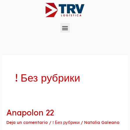
Ir
al
contenido
Menu
! Без рубрики
Anapolon 22
Anapolon
22
Deja un comentario
/
! Без рубрики
/
Natalia Galeano