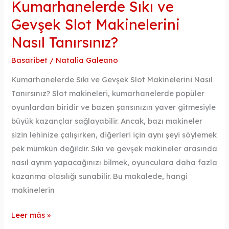
Kumarhanelerde Sıkı ve
Kumarhanelerde
Sıkı
Gevşek Slot Makinelerini
ve
Nasıl Tanırsınız?
Gevşek
Slot
Basaribet
/
Natalia Galeano
Makinelerini
Kumarhanelerde Sıkı ve Gevşek Slot Makinelerini Nasıl
Nasıl
Tanırsınız? Slot makineleri, kumarhanelerde popüler
Tanırsınız?
oyunlardan biridir ve bazen şansınızın yaver gitmesiyle
büyük kazançlar sağlayabilir. Ancak, bazı makineler
sizin lehinize çalışırken, diğerleri için aynı şeyi söylemek
pek mümkün değildir. Sıkı ve gevşek makineler arasında
nasıl ayrım yapacağınızı bilmek, oyunculara daha fazla
kazanma olasılığı sunabilir. Bu makalede, hangi
makinelerin
Leer más »