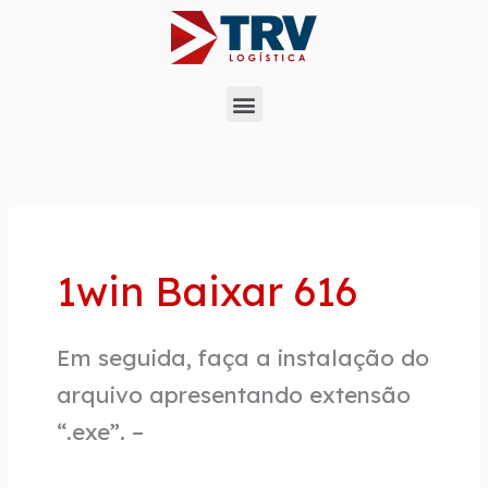
Ir
al
contenido
Menu
1win Baixar 616
Em seguida, faça a instalação do
arquivo apresentando extensão
“.exe”. –