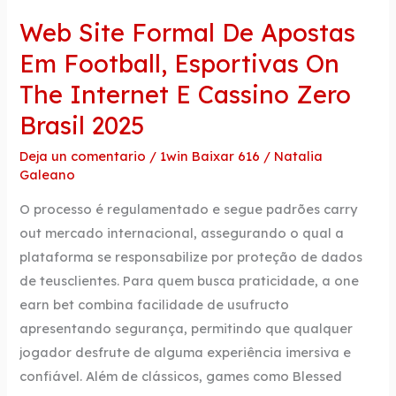
Web Site Formal De Apostas
Web
Site
Em Football, Esportivas On
Formal
The Internet E Cassino Zero
De
Brasil 2025
Apostas
Em
Deja un comentario
/
1win Baixar 616
/
Natalia
Football,
Galeano
Esportivas
O processo é regulamentado e segue padrões carry
On
out mercado internacional, assegurando o qual a
The
plataforma se responsabilize por proteção de dados
Internet
de teusclientes. Para quem busca praticidade, a one
E
earn bet combina facilidade de usufructo
Cassino
apresentando segurança, permitindo que qualquer
Zero
jogador desfrute de alguma experiência imersiva e
Brasil
confiável. Além de clássicos, games como Blessed
2025