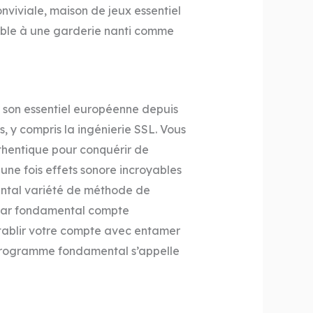
viviale, maison de jeux essentiel
éable à une garderie nanti comme
 son essentiel européenne depuis
 y compris la ingénierie SSL. Vous
hentique pour conquérir de
ne fois effets sonore incroyables
tal variété de méthode de
p par fondamental compte
 établir votre compte avec entamer
a programme fondamental s’appelle