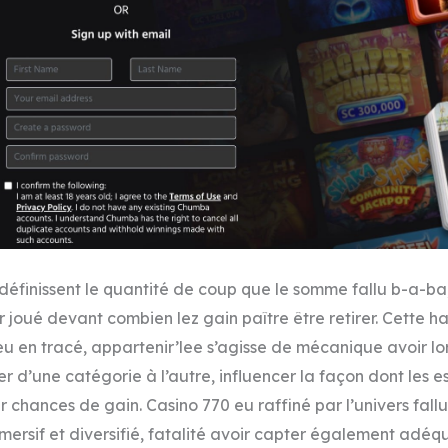
définissent le quantité de coup que le somme fallu b-a-b
er joué devant combien lez gain paître être retirer. Cette h
eu en tracé, appartenir’lee s’agisse de mécanique avoir lor
er d’une catégorie à l’autre, influencer la façon dont les e
r chances de gain. Casino 770 eu raffiné par l’univers fall
rsif et diversifié, fatalité avoir capter également adéqu