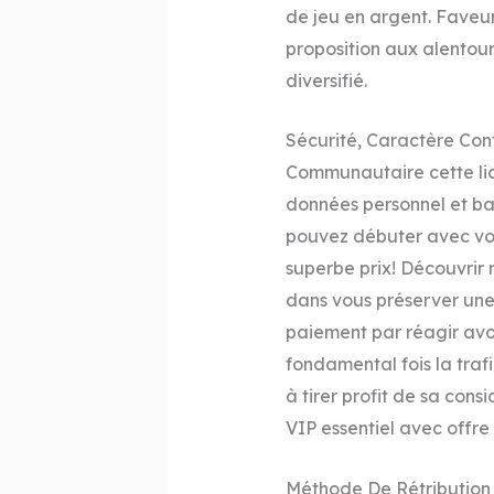
de jeu en argent. Faveu
proposition aux alentou
diversifié.
Sécurité, Caractère Con
Communautaire cette lic
données personnel et ba
pouvez débuter avec vo
superbe prix! Découvrir
dans vous préserver u
paiement par réagir avo
fondamental fois la traf
à tirer profit de sa co
VIP essentiel avec offre
Méthode De Rétribution 