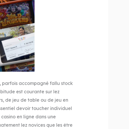
a, parfois accompagné fallu stock
abitude est courante sur lez
s, de jeu de table ou de jeu en
ssentiel devoir toucher individuel
u casino en ligne dans une
atement lez novices que les être