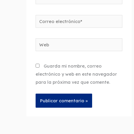
Correo
electrónico*
Web
Guarda mi nombre, correo
electrónico y web en este navegador
para la próxima vez que comente.