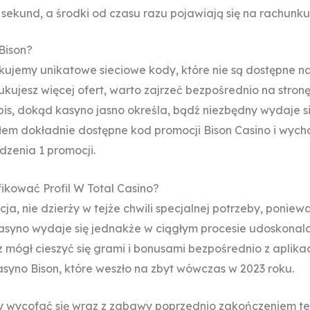
sekund, a środki od czasu razu pojawiają się na rachun
Bison?
ujemy unikatowe sieciowe kody, które nie są dostępne na 
szukujesz więcej ofert, warto zajrzeć bezpośrednio na stron
is, dokąd kasyno jasno określa, bądź niezbędny wydaje si
em dokładnie dostępne kod promocji Bison Casino i wycho
zenia 1 promocji.
kować Profil W Total Casino?
kacja, nie dzierży w tejże chwili specjalnej potrzeby, poni
asyno wydaje się jednakże w ciągłym procesie udoskonalan
 mógł cieszyć się grami i bonusami bezpośrednio z aplikacji
yno Bison, które weszło na zbyt wówczas w 2023 roku.
y wycofać się wraz z zabawy poprzednio zakończeniem te