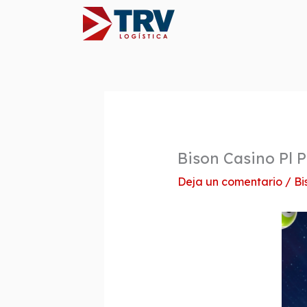
Ir
al
contenido
Bison Casino Pl 
Deja un comentario
/
Bi