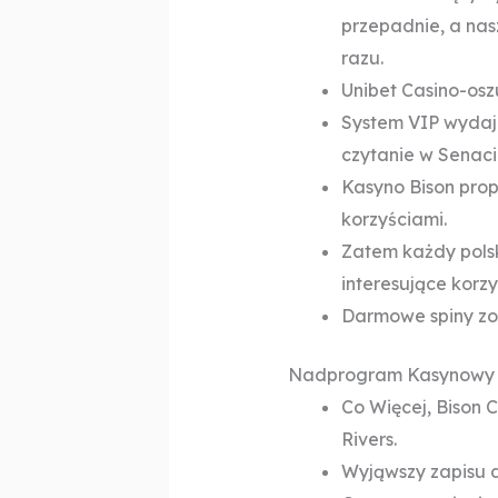
przepadnie, a nas
razu.
Unibet Casino-os
System VIP wydaje
czytanie w Senaci
Kasyno Bison prop
korzyściami.
Zatem każdy polsk
interesujące korzy
⁠Darmowe spiny z
Nadprogram Kasynowy W
Co Więcej, Bison 
Rivers.
Wyjąwszy zapisu d