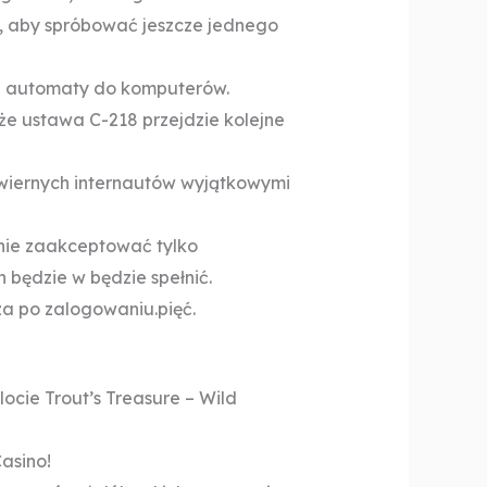
ę, aby spróbować jeszcze jednego
ze automaty do komputerów.
że ustawa C-218 przejdzie kolejne
 wiernych internautów wyjątkowymi
 nie zaakceptować tylko
 będzie w będzie spełnić.
a po zalogowaniu.pięć.
cie Trout’s Treasure – Wild
asino!