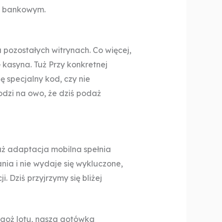
ku bankowym.
pozostałych witrynach. Co więcej,
ę kasyna. Tuż Przy konkretnej
ę specjalny kod, czy nie
dzi na owo, że dziś podaż
eważ adaptacja mobilna spełnia
ia i nie wydaje się wykluczone,
. Dziś przyjrzymy się bliżej
goż lotu, nasza gotówka