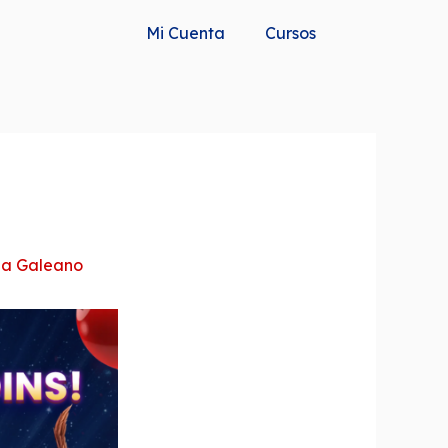
Mi Cuenta
Cursos
ia Galeano