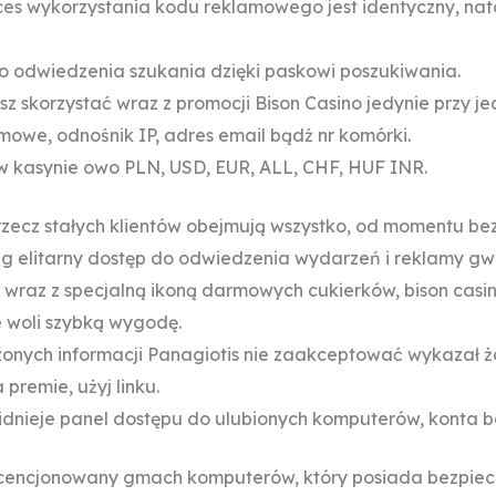
es wykorzystania kodu reklamowego jest identyczny, nat
o odwiedzenia szukania dzięki paskowi poszukiwania.
sz skorzystać wraz z promocji Bison Casino jedynie przy j
we, odnośnik IP, adres email bądź nr komórki.
w kasynie owo PLN, USD, EUR, ALL, CHF, HUF INR.
zecz stałych klientów obejmują wszystko, od momentu be
g elitarny dostęp do odwiedzenia wydarzeń i reklamy gwo
ż wraz z specjalną ikoną darmowych cukierków, bison cas
 woli szybką wygodę.
zonych informacji Panagiotis nie zaakceptować wykazał 
premie, użyj linku.
dnieje panel dostępu do ulubionych komputerów, konta 
licencjonowany gmach komputerów, który posiada bezpiecz