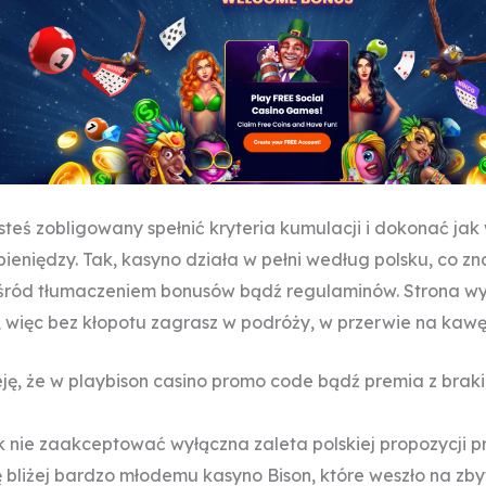
esteś zobligowany spełnić kryteria kumulacji i dokonać 
eniędzy. Tak, kasyno działa w pełni według polsku, co z
śród tłumaczeniem bonusów bądź regulaminów. Strona wy
, więc bez kłopotu zagrasz w podróży, w przerwie na kaw
ę, że w playbison casino promo code bądź premia z bra
k nie zaakceptować wyłączna zaleta polskiej propozycji p
ę bliżej bardzo młodemu kasyno Bison, które weszło na zby