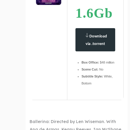
1.6Gb
Download
via .torrent
Box Office:
$48 million
Scene Cut:
No
Subtitle Style:
White,
Bottom
Ballerina: Directed by Len Wiseman. With
Ana de Armas, Keanu Reeves, Ian McShane,