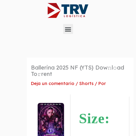
Ir
al
contenido
Menu
Ballerina 2025 NF {YTS} Dow𝚗l𝚘ad
To𝚛rent
Deja un comentario
/
Shorts
/ Por
Size: