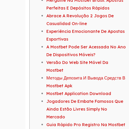
Mergulhe Na Mostbet Brasil: Apostas
Perfeitas E Depósitos Rápidos
Abrace A Revolução 2 Jogos De
Casualidad On-line
Experiência Emocionante De Apostas
Esportivas
A Mostbet Pode Ser Acessada No Ano
De Dispositivos Móveis?
Versão Do Web Site Móvel Da
Mostbet
Методы Депозита И Вывода Средств В
Mostbet Apk
Mostbet Application Download
Jogadores De Embate Famosos Que
Ainda Estão Livres Simply No
Mercado
Guia Rápido Pro Registro Na Mostbet