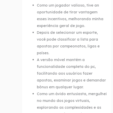
Como um jogador valioso, tive an
oportunidade de tirar vantagem
esses incentivos, melhorando minha
experiência geral de jogo.
Depois de selecionar um esporte,
você pode classificar a lista para
apostas por campeonatos, ligas e
países.
A versão móvel mantém a
funcionalidade completa do pc,
facilitando aos usuários fazer
apostas, examinar jogos e demandar
bônus em qualquer lugar.
Como um ávido entusiasta, mergulhei
no mundo dos jogos virtuais,
explorando as complexidades e as