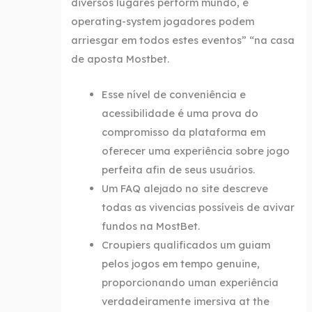
diversos lugares perform mundo, e
operating-system jogadores podem
arriesgar em todos estes eventos” “na casa
de aposta Mostbet.
Esse nível de conveniência e
acessibilidade é uma prova do
compromisso da plataforma em
oferecer uma experiência sobre jogo
perfeita afin de seus usuários.
Um FAQ alejado no site descreve
todas as vivencias possíveis de avivar
fundos na MostBet.
Croupiers qualificados um guiam
pelos jogos em tempo genuine,
proporcionando uman experiência
verdadeiramente imersiva at the