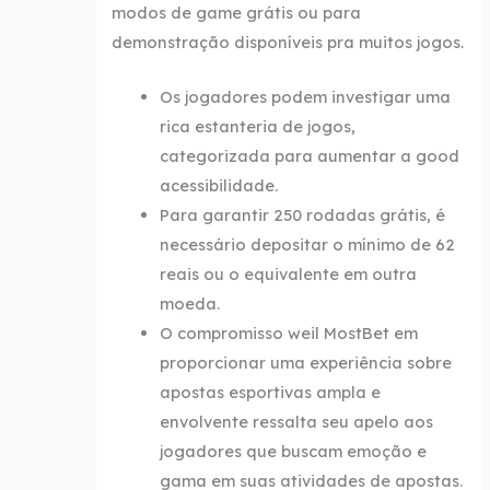
modos de game grátis ou para
demonstração disponíveis pra muitos jogos.
Os jogadores podem investigar uma
rica estanteria de jogos,
categorizada para aumentar a good
acessibilidade.
Para garantir 250 rodadas grátis, é
necessário depositar o mínimo de 62
reais ou o equivalente em outra
moeda.
O compromisso weil MostBet em
proporcionar uma experiência sobre
apostas esportivas ampla e
envolvente ressalta seu apelo aos
jogadores que buscam emoção e
gama em suas atividades de apostas.