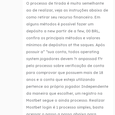
O processo de tirada é muito semelhante
ao de realizar, veja as instruções abaixo de
como retirar seu recurso financeiro. Em
alguns métodos é possível fazer um
depósito a new partir de a few, 00 BRL,
confira os principais métodos e valores
mínimos de depósitos at the saques. Após
possuir a” “sua conta, todos operating
system jogadores devem ?r anpassad f?r
pelo processo sobre verificação de conta
para comprovar que possuem mais de 18
anos e a conta que esteja utilizando
pertence ao próprio jogador. Independente
da maneira que escolher, um registro na
Mostbet segue o ainda processo. Realizar
Mostbet login é 1 processo simples, basta
acessar o passo a passo abaixo para