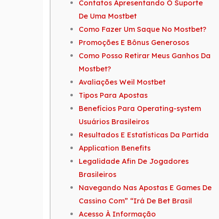
Contatos Apresentando O Suporte
De Uma Mostbet
Como Fazer Um Saque No Mostbet?
Promoções E Bônus Generosos
Como Posso Retirar Meus Ganhos Da
Mostbet?
Avaliações Weil Mostbet
Tipos Para Apostas
Benefícios Para Operating-system
Usuários Brasileiros
Resultados E Estatísticas Da Partida
Application Benefits
Legalidade Afin De Jogadores
Brasileiros
Navegando Nas Apostas E Games De
Cassino Com” “Irá De Bet Brasil
Acesso À Informação