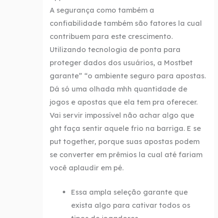
A segurança como também a
confiabilidade também são fatores la cual
contribuem para este crescimento.
Utilizando tecnologia de ponta para
proteger dados dos usuários, a Mostbet
garante” “o ambiente seguro para apostas.
Dá só uma olhada mhh quantidade de
jogos e apostas que ela tem pra oferecer.
Vai servir impossível não achar algo que
ght faça sentir aquele frio na barriga. E se
put together, porque suas apostas podem
se converter em prêmios la cual até fariam
você aplaudir em pé.
Essa ampla seleção garante que
exista algo para cativar todos os