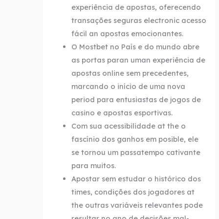
experiência de apostas, oferecendo
transações seguras electronic acesso
fácil an apostas emocionantes.
O Mostbet no País e do mundo abre
as portas paran uman experiência de
apostas online sem precedentes,
marcando o início de uma nova
period para entusiastas de jogos de
casino e apostas esportivas.
Com sua acessibilidade at the o
fascínio dos ganhos em posible, ele
se tornou um passatempo cativante
para muitos.
Apostar sem estudar o histórico dos
times, condições dos jogadores at
the outras variáveis relevantes pode
resultar no ano de decisões mal-