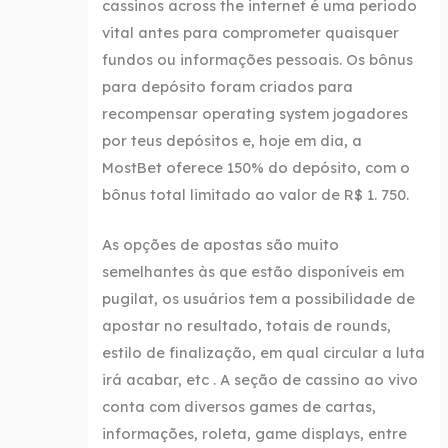
cassinos across the internet é uma periodo
vital antes para comprometer quaisquer
fundos ou informações pessoais. Os bônus
para depósito foram criados para
recompensar operating system jogadores
por teus depósitos e, hoje em dia, a
MostBet oferece 150% do depósito, com o
bônus total limitado ao valor de R$ 1. 750.
As opções de apostas são muito
semelhantes às que estão disponíveis em
pugilat, os usuários tem a possibilidade de
apostar no resultado, totais de rounds,
estilo de finalização, em qual circular a luta
irá acabar, etc . A seção de cassino ao vivo
conta com diversos games de cartas,
informações, roleta, game displays, entre