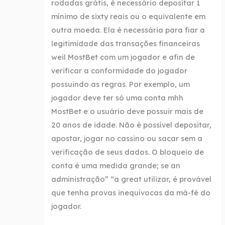
rodadas grátis, é necessário depositar 1
mínimo de sixty reais ou o equivalente em
outra moeda. Ela é necessária para fiar a
legitimidade das transações financeiras
weil MostBet com um jogador e afin de
verificar a conformidade do jogador
possuindo as regras. Por exemplo, um
jogador deve ter só uma conta mhh
MostBet e o usuário deve possuir mais de
20 anos de idade. Não é possível depositar,
apostar, jogar no cassino ou sacar sem a
verificação de seus dados. O bloqueio de
conta é uma medida grande; se an
administração” “a great utilizar, é provável
que tenha provas inequívocas da má-fé do
jogador.