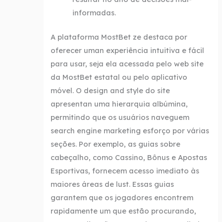
informadas.
A plataforma MostBet ze destaca por
oferecer uman experiência intuitiva e fácil
para usar, seja ela acessada pelo web site
da MostBet estatal ou pelo aplicativo
móvel. O design and style do site
apresentan uma hierarquia albúmina,
permitindo que os usuários naveguem
search engine marketing esforço por várias
seções. Por exemplo, as guias sobre
cabeçalho, como Cassino, Bônus e Apostas
Esportivas, fornecem acesso imediato às
maiores áreas de lust. Essas guias
garantem que os jogadores encontrem
rapidamente um que estão procurando,