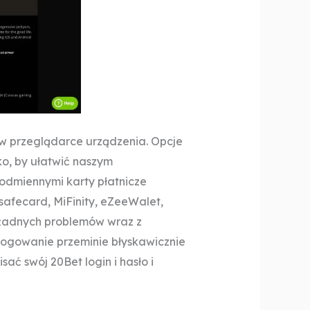
 w przeglądarce urządzenia. Opcje
ko, by ułatwić naszym
odmiennymi karty płatnicze
safecard, MiFinity, eZeeWalet,
 żadnych problemów wraz z
logowanie przeminie błyskawicznie
ć swój 20Bet login i hasło i