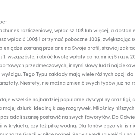
bet
rachunek rozliczeniowy, wpłacisz 10$ lub więcej, a dostan
sz wpłacić 100$ i otrzymać poboczne 100$, zwiększając 
ieniądze zostaną przelane na Swoje profil, stawiaj zakł
j 1-wszą.szóstej i obróć kwotę wpłaty co najmniej 5 razy.
ortowych przedmeczowych, innymi słowy ludzi najciekaws
wyścigu. Tego Typu zakłady mają wiele różnych opcji do
sztaty. Niestety, nie można zmienić swych typów już na ro
aje wszelkie najbardziej popularne dyscypliny oraz ligi, 
 mojej dziurki idealną klasę rozgrywek. Miłośnicy niższych
 posiadali szansę postawić na swych faworytów. Do Odwi
i w krykieta, czy też piłkę wodną. Dla fanów egzotyki ist
ucharze Grecji w piłce nożnej. Serwis według wejściu na 