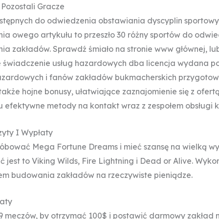
 Pozostali Gracze
 dostępnych do odwiedzenia obstawiania dyscyplin sporto
nia owego artykułu to przeszło 30 różny sportów do odwied
ia zakładów. Sprawdź śmiało na stronie www głównej, lub
e świadczenie usług hazardowych dba licencja wydana po
azardowych i fanów zakładów bukmacherskich przygotow
akże hojne bonusy, ułatwiające zaznajomienie się z ofer
iu efektywne metody na kontakt wraz z zespołem obsługi 
zyty I Wypłaty
óbować Mega Fortune Dreams i mieć szansę na wielką wyg
jest to Viking Wilds, Fire Lightning i Dead or Alive. Wyko
iem budowania zakładów na rzeczywiste pieniądze.
łaty
 9 meczów, by otrzymać 100$ i postawić darmowy zakład n