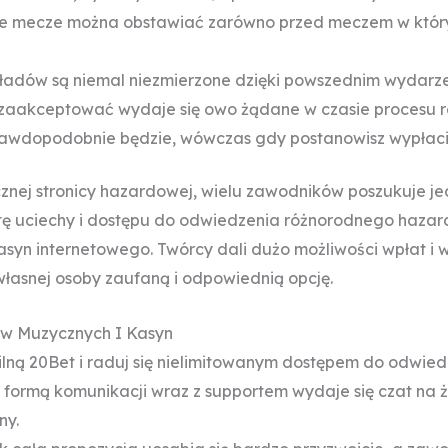
 mecze można obstawiać zarówno przed meczem w który 
kładów są niemal niezmierzone dzięki powszednim wydarz
e zaakceptować wydaje się owo żądane w czasie procesu 
rawdopodobnie będzie, wówczas gdy postanowisz wypłaci
nej stronicy hazardowej, wielu zawodników poszukuje jed
ę uciechy i dostępu do odwiedzenia różnorodnego hazardu 
kasyn internetowego. Twórcy dali dużo możliwości wpłat i 
własnej osoby zaufaną i odpowiednią opcję.
ów Muzycznych I Kasyn
lną 20Bet i raduj się nielimitowanym dostępem do odwie
 formą komunikacji wraz z supportem wydaje się czat na 
ny.