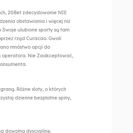
wych, 20Bet zdecydowanie NIE
zenia obstawiania i więcej niż
 Swoje ulubione sporty są tam
przez rząd Curacao. Gwoli
ano mnóstwo opcji do
tą operatora. Nie Zaakceptować,
konsumenta.
raną. Różne sloty, o których
rzystaj dzienne bezpłatne spiny,
a dowolną dyscyplinę.