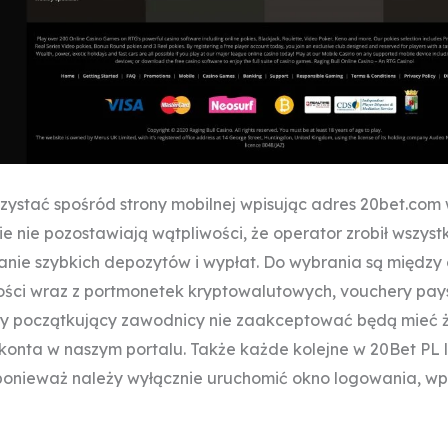
ystać spośród strony mobilnej wpisując adres 20bet.com
e nie pozostawiają wątpliwości, że operator zrobił wszyst
ie szybkich depozytów i wypłat. Do wybrania są między 
ności wraz z portmonetek kryptowalutowych, vouchery pay
ażby początkujący zawodnicy nie zaakceptować będą mieć
onta w naszym portalu. Także każde kolejne w 20Bet PL 
ponieważ należy wyłącznie uruchomić okno logowania, wpisa