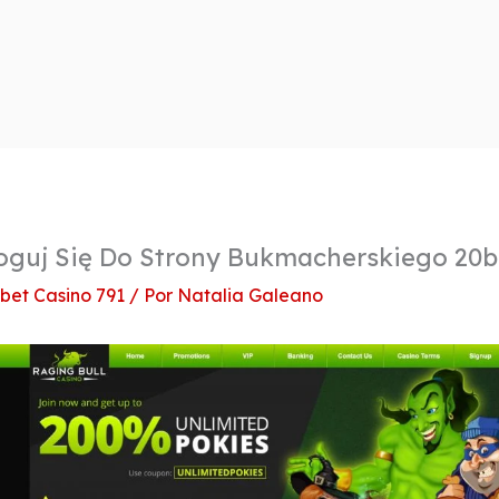
oguj Się Do Strony Bukmacherskiego 20b
bet Casino 791
/ Por
Natalia Galeano