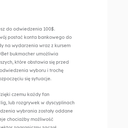
iesz do odwiedzenia 100$.
swój postać konta bankowego do
ady na wydarzenia wraz z kursem
 20Bet bukmacher umożliwia
zych, które obstawia się przed
 odwiedzenia wyboru i trochę
zpoczęciu się sytuacje.
dzięki czemu każdy fan
 lig, lub rozgrywek w dyscyplinach
edzenia wybrania zostały oddane
nieje chociażby możliwość
sektor zagraniczny zaczął