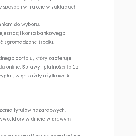
sposób i w trakcie w zakładach
eniom do wyboru.
rejestracji konta bankowego
ć zgromadzone środki.
nego portalu, który zaoferuje
online. Sprawy i płatności to 1 z
wypłat, więc każdy użytkownik
dzenia tytułów hazardowych.
żywo, który widnieje w prawym