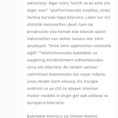
təkrarlayır. Əgər matç Twitch və en este dia
digər axın” “platformasında axışıbsa, onda
mütləq burada tapa bilərsiniz. Lakin vur-tut
statistik məlumatları deyil, həm də
proqnozda sizə kömək edə biləcək qalan
məlumatları von daher nəzərə alın 1Win
qeydiyyat. “Wise 1Win application vasitəsilə
ağıllı” “telefonlarınızda bukmeker və
wagering establishment xidmətlərindən
zövq ala bilərsiniz. Bu tələbin yerinə»
«yetirilməsi baxımından lap oxşar ödəniş
üsulu lender kartı olacaq. Siz Google
android və ya iOS ilə işləyən istənilən
müasir modelə a single get apk yükləyə və
quraşdıra bilərsiniz.
Bukmeker Kontoru Və Onlayn Kazino