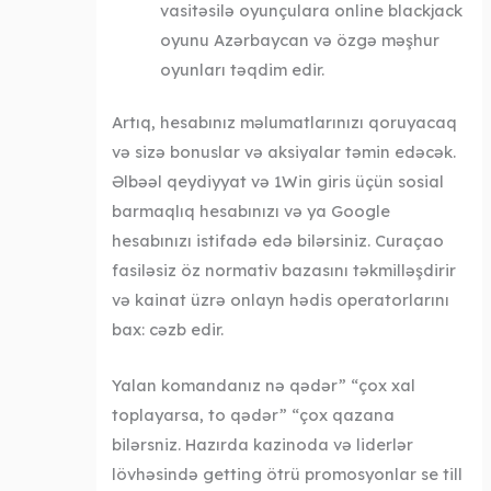
vasitəsilə oyunçulara online blackjack
oyunu Azərbaycan və özgə məşhur
oyunları təqdim edir.
Artıq, hesabınız məlumatlarınızı qoruyacaq
və sizə bonuslar və aksiyalar təmin edəcək.
Əlbəəl qeydiyyat və 1Win giris üçün sosial
barmaqlıq hesabınızı və ya Google
hesabınızı istifadə edə bilərsiniz. Curaçao
fasiləsiz öz normativ bazasını təkmilləşdirir
və kainat üzrə onlayn hədis operatorlarını
bax: cəzb edir.
Yalan komandanız nə qədər” “çox xal
toplayarsa, to qədər” “çox qazana
bilərsniz. Hazırda kazinoda və liderlər
lövhəsində getting ötrü promosyonlar se till