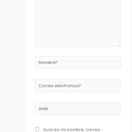
Nombre*
Correo
electrónico*
Web
Guarda mi nombre, correo