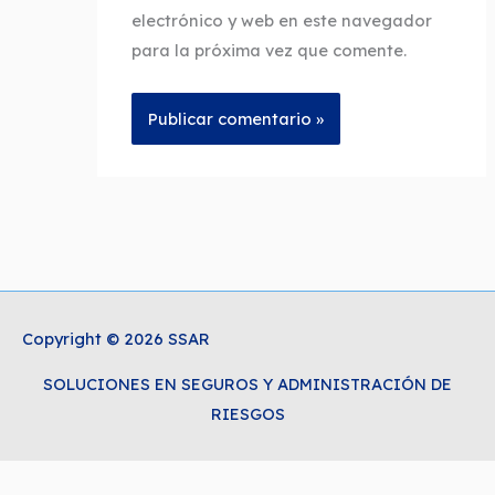
electrónico y web en este navegador
para la próxima vez que comente.
Copyright © 2026 SSAR
SOLUCIONES EN SEGUROS Y ADMINISTRACIÓN DE
RIESGOS