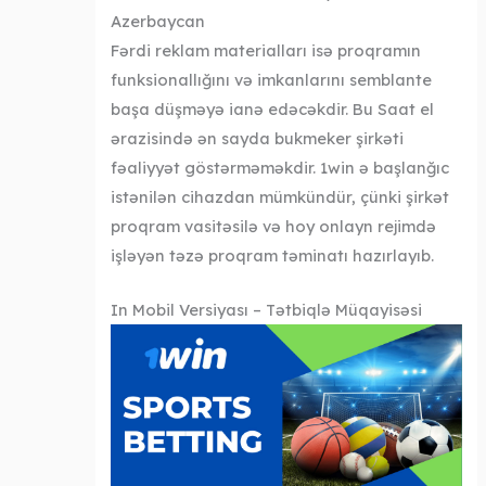
Azerbaycan
Fərdi reklam materialları isə proqramın
funksionallığını və imkanlarını semblante
başa düşməyə ianə edəcəkdir. Bu Saat el
ərazisində ən sayda bukmeker şirkəti
fəaliyyət göstərməməkdir. 1win ə başlanğıc
istənilən cihazdan mümkündür, çünki şirkət
proqram vasitəsilə və hoy onlayn rejimdə
işləyən təzə proqram təminatı hazırlayıb.
In Mobil Versiyası – Tətbiqlə Müqayisəsi