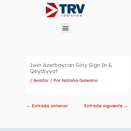
Ir
al
contenido
Menu
1win Azerbaycan Giriş Sign In &
Qeydiyyat
/
Aviator
/ Por
Natalia Galeano
←
Entrada anterior
Entrada siguiente
→