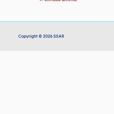
Copyright © 2026 SSAR