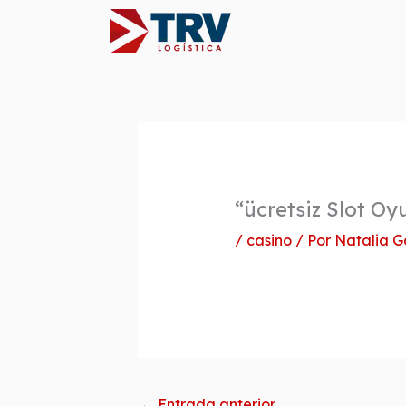
Ir
al
contenido
“ücretsiz Slot Oy
/
casino
/ Por
Natalia G
←
Entrada anterior