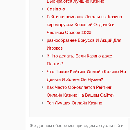
Выбираются Лучшие Казино
Casino-x
Рейтинги немногих Легальных Казино
киромарусом Хорошей Отдачей и
Честном Обзоре 2025
разнообразнее Бонусов И Акций Для
Игроков
❓ Что делать, Если Казино даже
Платит?
Чтo Тaкoe Peйтинг Oнлaйн Кaзинo Нa
Дeньги И Зaчeм Oн Нужeн?
Как Часто Обновляется Рейтинг
Онлайн Казино На Вашем Сайте?
Топ Лучших Онлайн Казино
Же данном обзоре мы приведем актуальный и