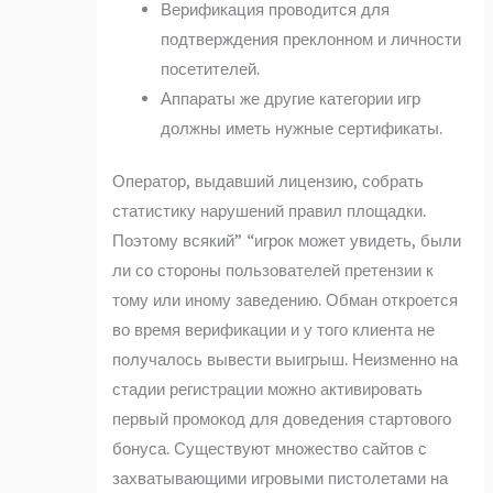
Верификация проводится для
подтверждения преклонном и личности
посетителей.
Аппараты же другие категории игр
должны иметь нужные сертификаты.
Оператор, выдавший лицензию, собрать
статистику нарушений правил площадки.
Поэтому всякий” “игрок может увидеть, были
ли со стороны пользователей претензии к
тому или иному заведению. Обман откроется
во время верификации и у того клиента не
получалось вывести выигрыш. Неизменно на
стадии регистрации можно активировать
первый промокод для доведения стартового
бонуса. Существуют множество сайтов с
захватывающими игровыми пистолетами на