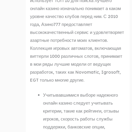
использует ТОП 10 для поиска лучшего
онлайн казино изначально понимает а каком
уровне качество клубов перед ним. С 2010
года, Азино777 предоставляет
высококачественный сервис и удовлетворяет
азартные потребности моих клиентов.
Коллекция игровых автоматов, включающая
виттерли 1000 различных слотов, принимает
в мои ряды лучшие модели от ведущих
разработок, таких как Novomatic, Igrosoft,
EGT только многие другие.
Учитывавшимися выборе надежного
онлайн казино следует учитывать
критерии, такие как рейтинги, отзывы
игроков, скорость работы службы
поддержки, банковские опции,