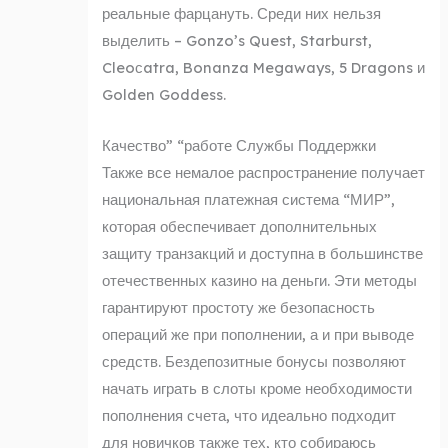
реальные фарцануть. Среди них нельзя
выделить – Gonzo’s Quest, Starburst,
Cleoсatra, Bonanza Megaways, 5 Dragons и
Golden Goddess.
Качество” “работе Службы Поддержки
Также все немалое распространение получает
национальная платежная система “МИР”,
которая обеспечивает дополнительных
защиту транзакций и доступна в большинстве
отечественных казино на деньги. Эти методы
гарантируют простоту же безопасность
операций же при пополнении, а и при выводе
средств. Бездепозитные бонусы позволяют
начать играть в слоты кроме необходимости
пополнения счета, что идеально подходит
для новичков также тех, кто собираюсь