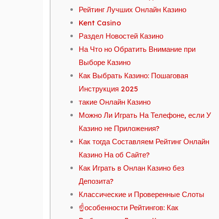
Рейтинг Лучших Онлайн Казино
Kent Casino
Раздел Новостей Казино
На Что но Обратить Внимание при
Выборе Казино
Как Выбрать Казино: Пошаговая
Инструкция 2025
такие Онлайн Казино
Можно Ли Играть На Телефоне, если У
Казино не Приложения?
Как тогда Составляем Рейтинг Онлайн
Казино На об Сайте?
Как Играть в Онлан Казино без
Депозита?
Классические и Проверенные Слоты
☝️особенности Рейтингов: Как