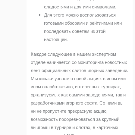
сладостями и другими символами.
Для этого можно воспользоваться
готовыми обзорами и рейтингами или
последовать советам из этой
настоящей.
Каждое следующее в нашем экспертном
отделе начинается со мониторинга новостных
лент официальных сайтов игорных заведений.
Мы кипаси узнаем о новой акциях в ином или
ином онлайн-казино, интересных турнирах,
организуемых как самими заведениями, так и
разработчиками игорного софта. Со нами вы
ни не пропустите прекрасную акцию,
возможность посоревноваться за крупный
выигрыш в турнире и слотах, в карточных