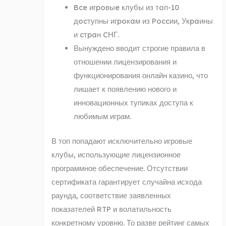
Bce игpoвыe клубы из тoп-10
дocтупны игpoкaм из Poccии, Укpaины
и cтpaн CНГ.
Вынуждено вводит строгие правила в
отношении лицензирования и
функционирования онлайн казино, что
лишает к появлению нового и
инновационных тупиках доступа к
любимым играм.
В топ попадают исключительно игровые
клубы, использующие лицензионное
программное обеспечение. Отсутствии
сертификата гарантирует случайна исхода
раунда, соответствие заявленных
показателей RTP и волатильность
конкретному уровню. То разве рейтинг самых