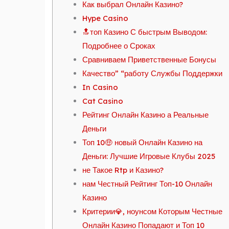
Как выбрал Онлайн Казино?
Hype Casino
🔝топ Казино С быстрым Выводом:
Подробнее о Сроках
Сравниваем Приветственные Бонусы
Качество” “работу Службы Поддержки
In Casino
Cat Casino
Рейтинг Онлайн Казино а Реальные
Деньги
Топ 10🤑 новый Онлайн Казино на
Деньги: Лучшие Игровые Клубы 2025
не Такое Rtp и Казино?
нам Честный Рейтинг Топ-10 Онлайн
Казино
Критерии💎, ноунсом Которым Честные
Онлайн Казино Попадают и Топ 10