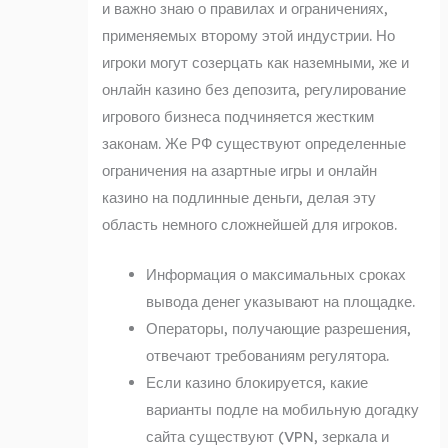
и важно знаю о правилах и ограничениях,
применяемых второму этой индустрии. Но
игроки могут созерцать как наземными, же и
онлайн казино без депозита, регулирование
игрового бизнеса подчиняется жестким
законам. Же РФ существуют определенные
ограничения на азартные игры и онлайн
казино на подлинные деньги, делая эту
область немного сложнейшей для игроков.
Информация о максимальных сроках
вывода денег указывают на площадке.
Операторы, получающие разрешения,
отвечают требованиям регулятора.
Если казино блокируется, какие
варианты подле на мобильную догадку
сайта существуют (VPN, зеркала и