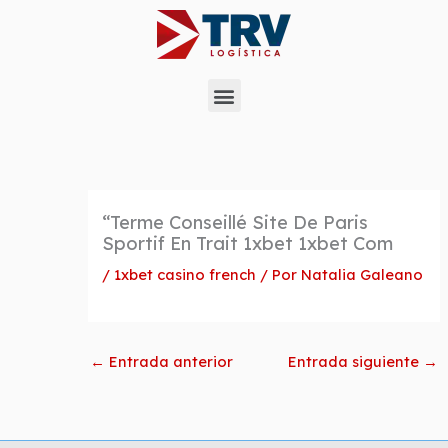
Ir
al
contenido
Menu
“Terme Conseillé Site De Paris
Sportif En Trait 1xbet 1xbet Com
/
1xbet casino french
/ Por
Natalia Galeano
←
Entrada anterior
Entrada siguiente
→