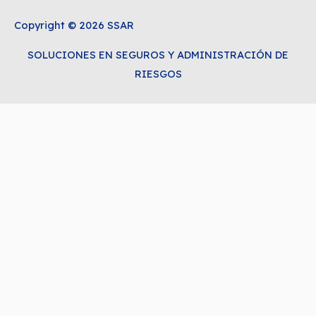
Copyright © 2026 SSAR
SOLUCIONES EN SEGUROS Y ADMINISTRACIÓN DE
RIESGOS