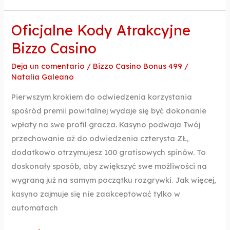
Oficjalne Kody Atrakcyjne
Oficjalne
Kody
Bizzo Casino
Atrakcyjne
Deja un comentario
/
Bizzo Casino Bonus 499
/
Bizzo
Natalia Galeano
Casino
Pierwszym krokiem do odwiedzenia korzystania
spośród premii powitalnej wydaje się być dokonanie
wpłaty na swe profil gracza. Kasyno podwaja Twój
przechowanie aż do odwiedzenia czterysta ZŁ,
dodatkowo otrzymujesz 100 gratisowych spinów. To
doskonały sposób, aby zwiększyć swe możliwości na
wygraną już na samym początku rozgrywki. Jak więcej,
kasyno zajmuje się nie zaakceptować tylko w
automatach