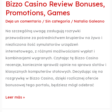
Bizzo Casino Review Bonuses,
Bizzo
Casino
Promotions, Games
Review
Deja un comentario
/
Sin categoría
/
Natalia Galeano
Bonuses,
Promotions,
Na szczególną uwagę zasługują rozrywki
Games
przewodzone za pośrednictwem krupierów na żywo i
niezliczona ilość symulatorów urządzeń
internetowego, z różnymi możliwościami wypłat i
kombinacjami wygranych. Czytając tę Bizzo Casino
recenzje, koniecznie sprawdź opinie na sprawa slotów i
klasycznych komputerów stołowych. Decydując się na
rozgrywkę w Bizzo Casino, dzięki rozlicznej ofercie
bonusowej tego portalu, będziesz mógł odebrać
Leer más »