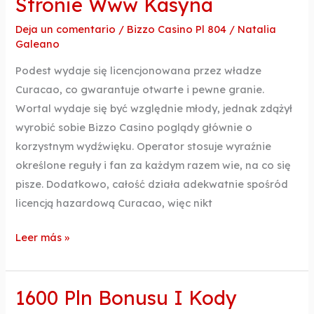
Stronie Www Kasyna
Na
Deja un comentario
/
Bizzo Casino Pl 804
/
Natalia
Urzędowej
Galeano
Stronie
Podest wydaje się licencjonowana przez władze
Www
Curacao, co gwarantuje otwarte i pewne granie.
Kasyna
Wortal wydaje się być względnie młody, jednak zdążył
wyrobić sobie Bizzo Casino poglądy głównie o
korzystnym wydźwięku. Operator stosuje wyraźnie
określone reguły i fan za każdym razem wie, na co się
pisze. Dodatkowo, całość działa adekwatnie spośród
licencją hazardową Curacao, więc nikt
Leer más »
1600 Pln Bonusu I Kody
1600
Pln