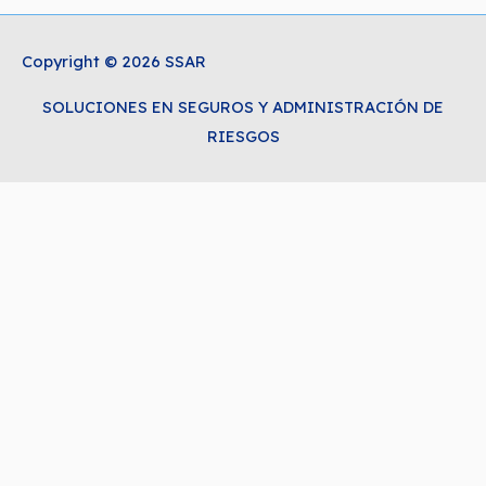
Copyright © 2026 SSAR
SOLUCIONES EN SEGUROS Y ADMINISTRACIÓN DE
RIESGOS