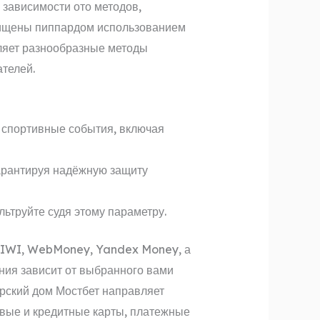
 зависимости ото методов,
щищены пиппардом использованием
ляет разнообразные методы
телей.
е спортивные события, включая
рантируя надёжную защиту
ьтруйте судя этому параметру.
 QIWI, WebMoney, Yandex Money, а
ния зависит от выбранного вами
ерский дом Мостбет направляет
вые и кредитные карты, платежные