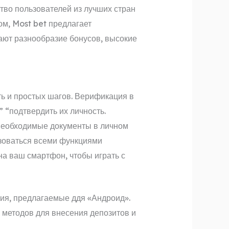
тво пользователей из лучших стран
м, Most bet предлагает
ают разнообразие бонусов, высокие
ь и простых шагов. Верификация в
 “подтвердить их личность.
 необходимые документы в личном
зоваться всеми функциями
а ваш смартфон, чтобы играть с
ия, предлагаемые ддя «Андроид».
методов для внесения депозитов и