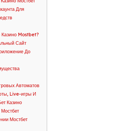
Казино Мостбет
каунта Для
едств
о Казино Mostbet?
альный Сайт
Приложение До
мущества
гровых Автоматов
ты, Live-игры И
Бет Казино
 Мостбет
нии Мостбет