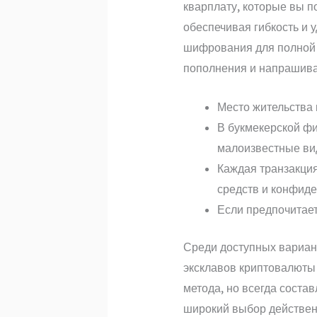
кварплату, которые вы п
обеспечивая гибкость и
шифрования для полной 
пополнения и напрашива
Место жительства 
В букмекерской фи
малоизвестные вид
Каждая транзакци
средств и конфиде
Если предпочитает
Среди доступных вариан
эксклавов криптовалюты 
метода, но всегда соста
широкий выбор действен