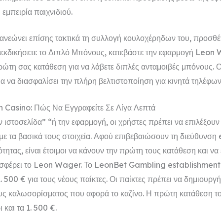
 εμπειρία παιχνιδιού.
ανεώνει επίσης τακτικά τη συλλογή κουλοχέρηδων του, προσθέ
διεκδικήσετε το Διπλό Μπόνους, κατεβάστε την εφαρμογή Leon
πρώτη σας κατάθεση για να λάβετε διπλές ανταμοιβές μπόνους. 
για να διασφαλίσει την πλήρη βελτιστοποίηση για κινητά τηλέφων
 Casino: Πώς Να Εγγραφείτε Σε Λίγα Λεπτά
ν ιστοσελίδα” “ή την εφαρμογή, οι χρήστες πρέπει να επιλέξουν
 τα βασικά τους στοιχεία. Αφού επιβεβαιώσουν τη διεύθυνση 
τητας, είναι έτοιμοι να κάνουν την πρώτη τους κατάθεση και 
σφέρει το Leon Wager. Το LeonBet Gambling establishment
. 500 € για τους νέους παίκτες. Οι παίκτες πρέπει να δημιου
υς καλωσορίσματος που αφορά το καζίνο. Η πρώτη κατάθεση του
 και τα 1. 500 €.