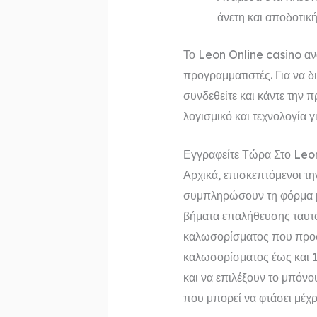
άνετη και αποδοτική
Το Leon Online casino αν
προγραμματιστές. Για να 
συνδεθείτε και κάντε την 
λογισμικό και τεχνολογία 
Εγγραφείτε Τώρα Στο Leon
Αρχικά, επισκεπτόμενοι τη
συμπληρώσουν τη φόρμα με
βήματα επαλήθευσης ταυτό
καλωσορίσματος που προ
καλωσορίσματος έως και 1
και να επιλέξουν το μπόνο
που μπορεί να φτάσει μέχρι