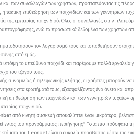
 και των συναλλαγών των χρηστών, προστατεύοντας τις πληρο
 η τακτική επιθεώρηση των παιχνιδιών και των γεννητριών τυχ
στία της εμπειρίας παιχνιδιού. Όλες οι συναλλαγές στην πλατφ
ρυπτογράφησης, ενώ τα προσωπικά δεδομένα των χρηστών αποθ
ηματοδοτήσουν τον λογαριασμό τους και τοποθετήσουν στοιχήμ
οσύνης από εμάς.
υπόψη το υπεύθυνο παιχνίδι και παρέχουμε πολλά εργαλεία γ
γχο του τζόγου τους.
ής συνομιλίας ή τηλεφωνικής κλήσης, οι χρήστες μπορούν να 
ντήσεις στα ερωτήματά τους, εξασφαλίζοντας ένα άνετο και απρ
τική επιθεώρηση των παιχνιδιών και των γεννητριών τυχαίων αρ
μπειρίας παιχνιδιού.
nbet από κινητή συσκευή αποκαλύπτει έναν μικρότερο, βελτιστ
γεί εντός του προγράμματος περιήγησης” “στα πιο πρόσφατα τ
κτήματα του Leonbet είναι η ευκολία πρόσβασης μέσω της εφαρ