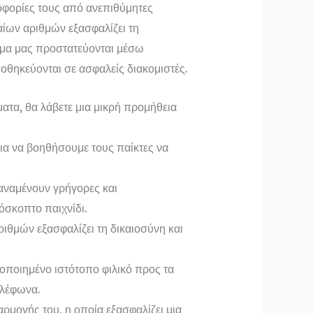
φορίες τους από ανεπιθύμητες
αίων αριθμών εξασφαλίζει τη
όρμα μας προστατεύονται μέσω
ηκεύονται σε ασφαλείς διακομιστές.
ατα, θα λάβετε μια μικρή προμήθεια
ια να βοηθήσουμε τους παίκτες να
αναμένουν γρήγορες και
όσκοπτο παιχνίδι.
ιθμών εξασφαλίζει τη δικαιοσύνη και
οποιημένο ιστότοπο φιλικό προς τα
ηλέφωνα.
μογής του, η οποία εξασφαλίζει μια