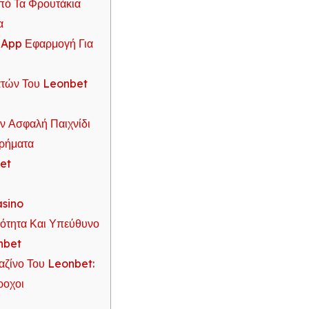
πό Τα Φρουτάκια
α
 App Εφαρμογή Για
ατών Του Leonbet
ν Ασφαλή Παιχνίδι
ρήματα
et
asino
κότητα Και Υπεύθυνο
nbet
αζίνο Του Leonbet:
ροχοι