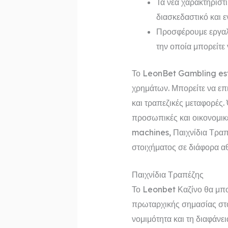
Τα νέα χαρακτηριστι
διασκεδαστικό και ε
Προσφέρουμε εργαλεί
την οποία μπορείτε
Το LeonBet Gambling esta
χρημάτων. Μπορείτε να επ
και τραπεζικές μεταφορές.
προσωπικές και οικονομικέ
machines, Παιχνίδια Τραπ
στοιχήματος σε διάφορα 
Παιχνίδια Τραπέζης
Το Leonbet Καζίνο θα μπορ
πρωταρχικής σημασίας στο
νομιμότητα και τη διαφάν