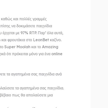
ς καθώς και πολλές γραμμές
επίσης να δοκιμάσετε παιχνίδια
 έρχεται με 97% RTP. Παρ’ όλα αυτά,
 και φρουτάκια στο LeonBet καζίνο.
 το Super Moolah και το Amazing
κά ότι πρόκειται μόνο για ένα online
νετε τα αγαπημένα σας παιχνίδια ανά
πολαύσετε τα αγαπημένα σας παιχνίδια.
 βέβαιο πως θα απολαύσετε μια