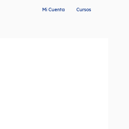
Mi Cuenta
Cursos