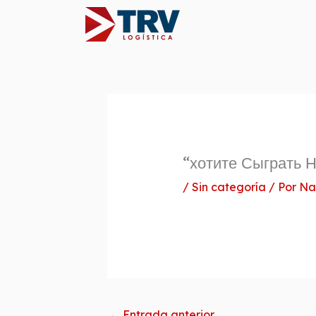
Ir
al
contenido
“хотите Сыграть 
/
Sin categoría
/ Por
Na
←
Entrada anterior