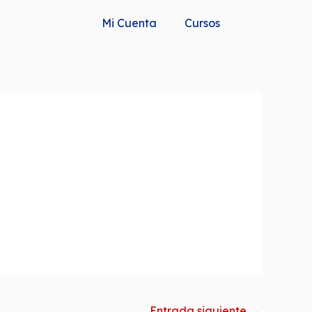
Mi Cuenta
Cursos
Entrada siguiente
→