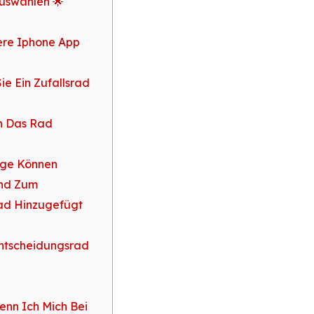
uswählen 🌟
ere Iphone App
e Ein Zufallsrad
In Das Rad
äge Können
nd Zum
ad Hinzugefügt
Entscheidungsrad
enn Ich Mich Bei