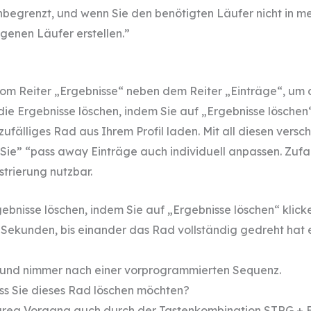
begrenzt, und wenn Sie den benötigten Läufer nicht in mei
genen Läufer erstellen.”
room Reiter „Ergebnisse“ neben dem Reiter „Einträge“, um 
die Ergebnisse löschen, indem Sie auf „Ergebnisse löschen
 zufälliges Rad aus Ihrem Profil laden. Mit all diesen ver
ie” “pass away Einträge auch individuell anpassen. Zufalls
trierung nutzbar.
ebnisse löschen, indem Sie auf „Ergebnisse löschen“ klick
 Sekunden, bis einander das Rad vollständig gedreht hat 
ie und nimmer nach einer vorprogrammierten Sequenz.
ass Sie dieses Rad löschen möchten?
 area Vorgang auch durch der Tastenkombination STRG + E