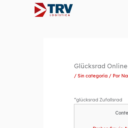
Ir
al
contenido
Glücksrad Online
/
Sin categoría
/ Por
Na
“glücksrad Zufallsrad
Conte