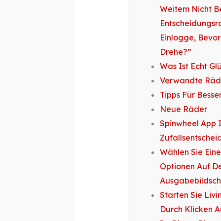
Weitem Nicht B
Entscheidungsr
Einlogge, Bevor
Drehe?”
Was Ist Echt Gl
Verwandte Räd
Tipps Für Besse
Neue Räder
Spinwheel App I
Zufallsentschei
Wählen Sie Eine
Optionen Auf D
Ausgabebildsch
Starten Sie Li
Durch Klicken 