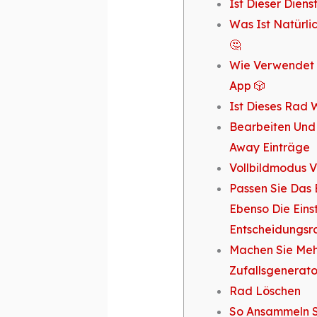
Ist Dieser Diens
Was Ist Natürli
🤔
Wie Verwendet
App 🎲
Ist Dieses Rad W
Bearbeiten Und
Away Einträge
Vollbildmodus 
Passen Sie Das 
Ebenso Die Eins
Entscheidungsr
Machen Sie Meh
Zufallsgenerat
Rad Löschen
So Ansammeln Si