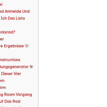
ei
ad Anmelde Und
 Ich Das Lista
ücksrad?
er
re Ergebnisse 💡
nstructions
dungsgenerator 🎯
 Dieser Vier
em
irm
ving Room Vorgang
Auf Das Rad