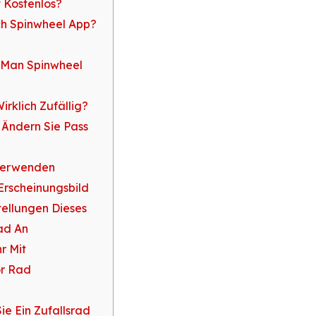
t Kostenlos?
ch Spinwheel App?
 Man Spinwheel
irklich Zufällig?
 Ändern Sie Pass
Verwenden
Erscheinungsbild
tellungen Dieses
ad An
r Mit
or Rad
e Ein Zufallsrad