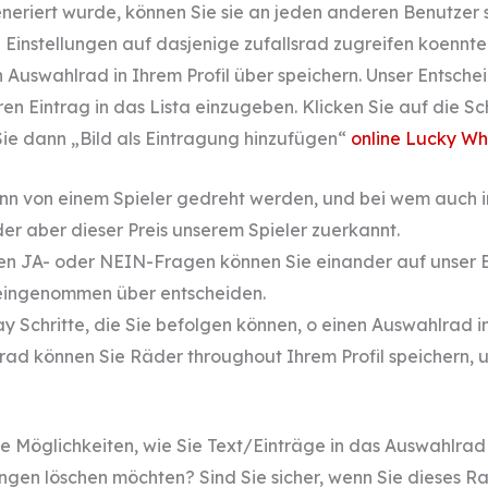
eriert wurde, können Sie sie an jeden anderen Benutzer
nstellungen auf dasjenige zufallsrad zugreifen koennte. H
n Auswahlrad in Ihrem Profil über speichern. Unser Entsch
ären Eintrag in das Lista einzugeben. Klicken Sie auf die S
ie dann „Bild als Eintragung hinzufügen“
online Lucky Wh
ann von einem Spieler gedreht werden, und bei wem auch
er aber dieser Preis unserem Spieler zuerkannt.
hen JA- oder NEIN-Fragen können Sie einander auf unser 
reingenommen über entscheiden.
y Schritte, die Sie befolgen können, o einen Auswahlrad in
rad können Sie Räder throughout Ihrem Profil speichern, u
e Möglichkeiten, wie Sie Text/Einträge in das Auswahlrad 
ungen löschen möchten? Sind Sie sicher, wenn Sie dieses 